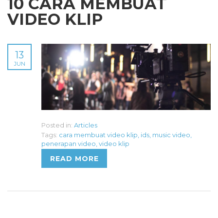
10 CARA MEMBUAT
VIDEO KLIP
13
JUN
Posted in:
Articles
Tags:
cara membuat video klip
,
ids
,
music video
,
penerapan video
,
video klip
READ MORE