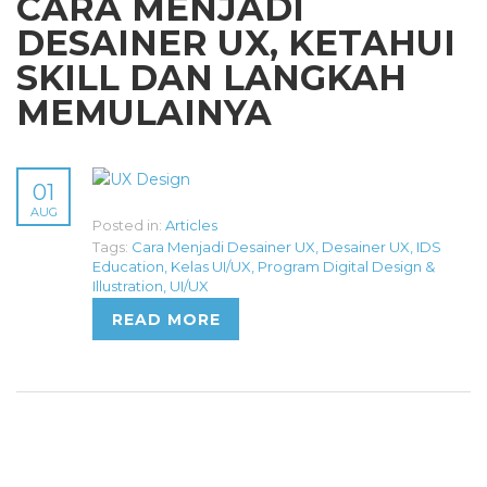
CARA MENJADI
DESAINER UX, KETAHUI
SKILL DAN LANGKAH
MEMULAINYA
01
AUG
Posted in:
Articles
Tags:
Cara Menjadi Desainer UX
,
Desainer UX
,
IDS
Education
,
Kelas UI/UX
,
Program Digital Design &
Illustration
,
UI/UX
READ MORE