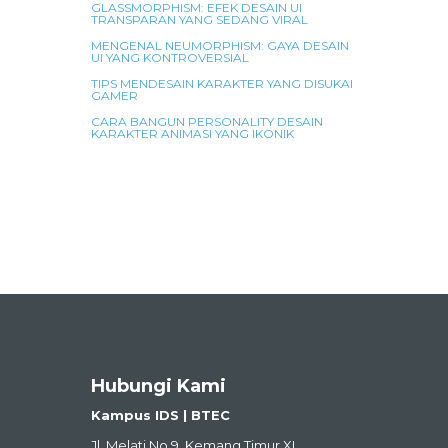
GLASSMORPHISM: EFEK DESAIN UI
TRANSPARAN YANG SEDANG VIRAL
MENGENAL NEUMORPHISM: GAYA DESAIN
UI YANG KONTROVERSIAL
TIPS MENDESAIN KARAKTER YANG DISUKAI
GAMER
CARA BANGUN PERSONALITY DESAIN
KARAKTER ANIMASI YANG IKONIK
Hubungi Kami
Kampus IDS | BTEC
Jl. Melati No.9, Kemang Timur XI,