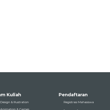
am Kuliah
Pendaftaran
 Design & Illustration
Registrasi Mahasiswa
l Animation & Games