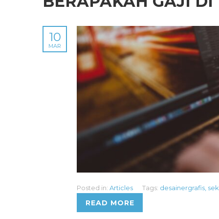
BERAPAKAH GAJI DI
10
MAR
Posted in:
Articles
Tags:
desainergrafis
,
sek
READ MORE