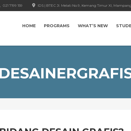
021 7199 159
IDS | BTEC Jl. Melati No.9, Kemang Timur XI, Mampang
HOME
PROGRAMS
WHAT’S NEW
STUD
DESAINERGRAFI