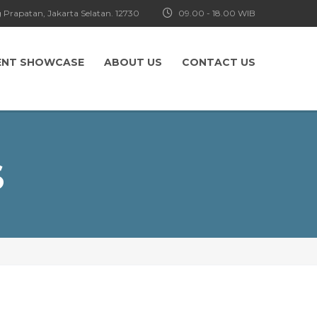
 Prapatan, Jakarta Selatan. 12730
09.00 - 18.00 WIB
ENT SHOWCASE
ABOUT US
CONTACT US
S