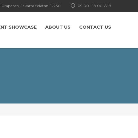
 Prapatan, Jakarta Selatan. 12730
09.00 - 18.00 WIB
ENT SHOWCASE
ABOUT US
CONTACT US