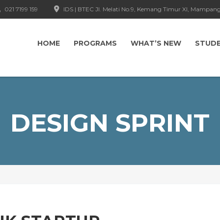
021 7199 159
IDS | BTEC Jl. Melati No.9, Kemang Timur XI, Mampang
HOME
PROGRAMS
WHAT’S NEW
STUD
DESIGN SPRINT