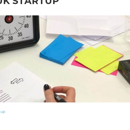
UK STARTUP
tup