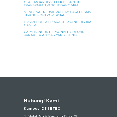
GLASSMORPHISM: EFEK DESAIN UI
TRANSPARAN YANG SEDANG VIRAL
MENGENAL NEUMORPHISM: GAYA DESAIN
UI YANG KONTROVERSIAL
TIPS MENDESAIN KARAKTER YANG DISUKAI
GAMER
CARA BANGUN PERSONALITY DESAIN
KARAKTER ANIMASI YANG IKONIK
Hubungi Kami
Kampus IDS | BTEC
Jl. Melati No.9, Kemang Timur XI,