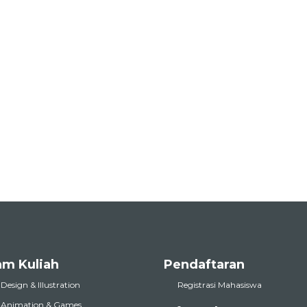
am Kuliah
Pendaftaran
 Design & Illustration
Registrasi Mahasiswa
l Animation & Games