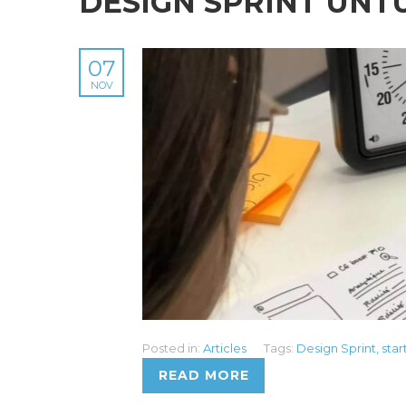
DESIGN SPRINT UNT
07
NOV
Posted in:
Articles
Tags:
Design Sprint
,
star
READ MORE