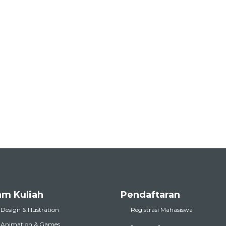
am Kuliah
Pendaftaran
 Design & Illustration
Registrasi Mahasiswa
l Animation & Games