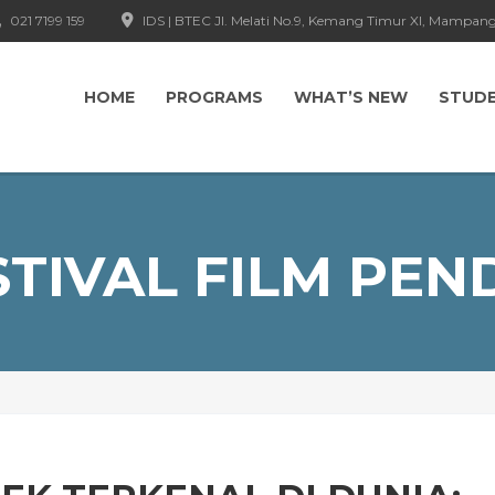
021 7199 159
IDS | BTEC Jl. Melati No.9, Kemang Timur XI, Mampang
HOME
PROGRAMS
WHAT’S NEW
STUD
STIVAL FILM PEN