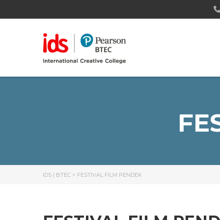
FE
IDS | BTEC
>
FESTIVAL FILM PENDEK