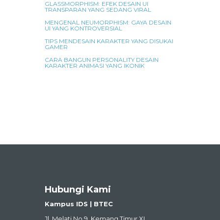
GLASSMORPHISM: EFEK DESAIN UI
TRANSPARAN YANG SEDANG VIRAL
MENGENAL NEUMORPHISM: GAYA DESAIN
UI YANG KONTROVERSIAL
TIPS MENDESAIN KARAKTER YANG DISUKAI
GAMER
CARA BANGUN PERSONALITY DESAIN
KARAKTER ANIMASI YANG IKONIK
Hubungi Kami
Kampus IDS | BTEC
Jl. Melati No.9, Kemang Timur XI,