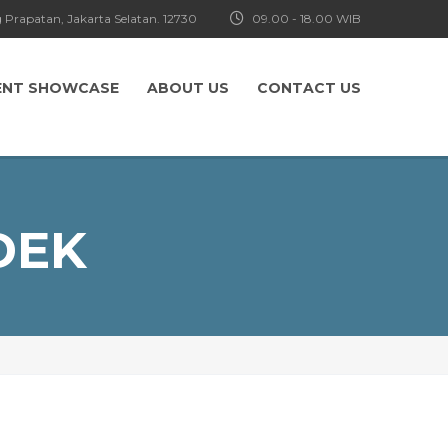
 Prapatan, Jakarta Selatan. 12730
09.00 - 18.00 WIB
ENT SHOWCASE
ABOUT US
CONTACT US
DEK