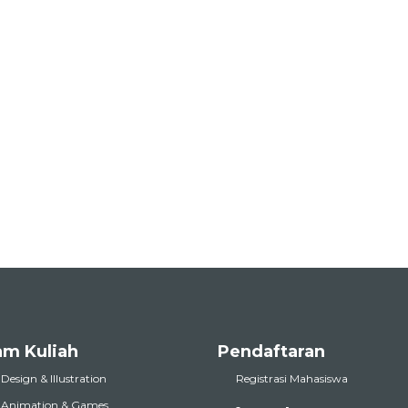
am Kuliah
Pendaftaran
 Design & Illustration
Registrasi Mahasiswa
l Animation & Games