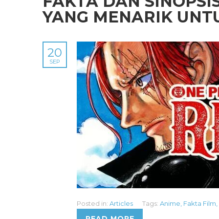
FAKTA DAN SINOPSIS
YANG MENARIK UNT
20
SEP
Posted in:
Articles
Tags:
Anime
,
Fakta Film
,
READ MORE