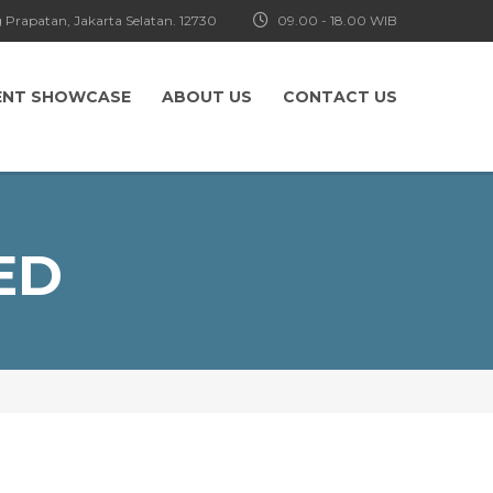
 Prapatan, Jakarta Selatan. 12730
09.00 - 18.00 WIB
ENT SHOWCASE
ABOUT US
CONTACT US
ED