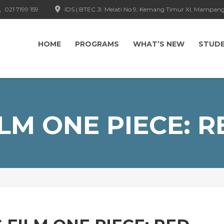
021 7199 159
IDS | BTEC Jl. Melati No.9, Kemang Timur XI, Mampang
HOME
PROGRAMS
WHAT’S NEW
STUD
ILM ONE PIECE: R