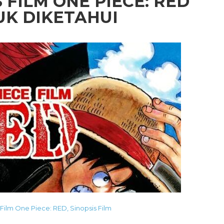
 FILM ONE PIECE: RED
UK DIKETAHUI
Film One Piece: RED
,
Sinopsis Film