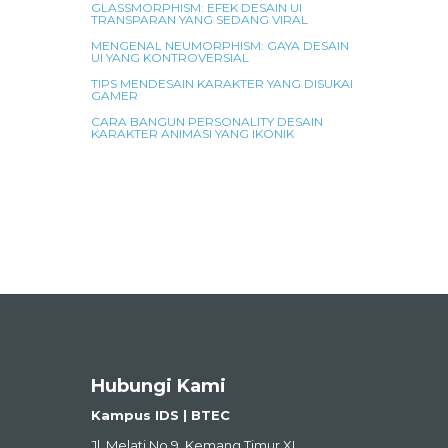
GLASSMORPHISM: EFEK DESAIN UI
TRANSPARAN YANG SEDANG VIRAL
MENGENAL NEUMORPHISM: GAYA DESAIN
UI YANG KONTROVERSIAL
TIPS MENDESAIN KARAKTER YANG DISUKAI
GAMER
CARA BANGUN PERSONALITY DESAIN
KARAKTER ANIMASI YANG IKONIK
Hubungi Kami
Kampus IDS | BTEC
Jl. Melati No.9, Kemang Timur XI,