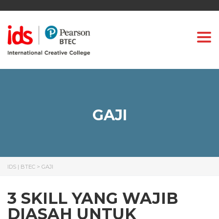
Togg
GAJI
IDS | BTEC
>
GAJI
3 SKILL YANG WAJIB
DIASAH UNTUK