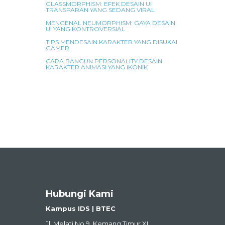
GLASSMORPHISM: EFEK DESAIN UI
TRANSPARAN YANG SEDANG VIRAL
MENGENAL NEUMORPHISM: GAYA DESAIN
UI YANG KONTROVERSIAL
TIPS MENDESAIN KARAKTER YANG DISUKAI
GAMER
CARA BANGUN PERSONALITY DESAIN
KARAKTER ANIMASI YANG IKONIK
Hubungi Kami
Kampus IDS | BTEC
Jl. Melati No.9, Kemang Timur XI,