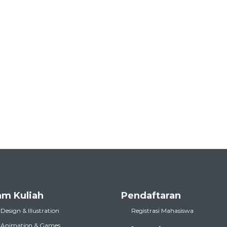
am Kuliah
Pendaftaran
 Design & Illustration
Registrasi Mahasiswa
l Animation & Games