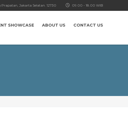
 Prapatan, Jakarta Selatan. 12730
09.00 - 18.00 WIB
ENT SHOWCASE
ABOUT US
CONTACT US