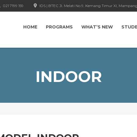
021 7199 159
IDS | BTEC Jl. Melati No.9, Kemang Timur XI, Mampang
HOME
PROGRAMS
WHAT’S NEW
STUD
INDOOR