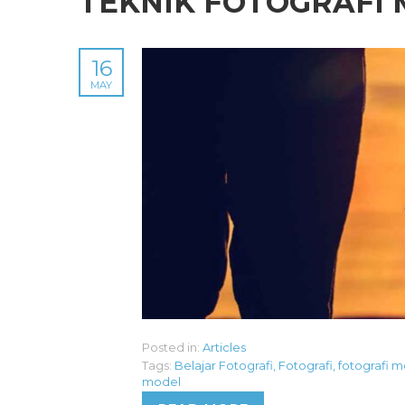
TEKNIK FOTOGRAFI
16
MAY
Posted in:
Articles
Tags:
Belajar Fotografi
,
Fotografi
,
fotografi 
model