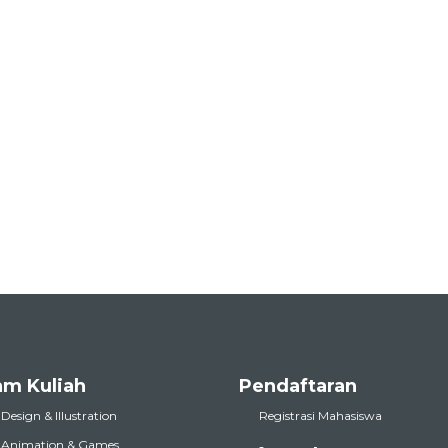
am Kuliah
Pendaftaran
 Design & Illustration
Registrasi Mahasiswa
l Animation & Games