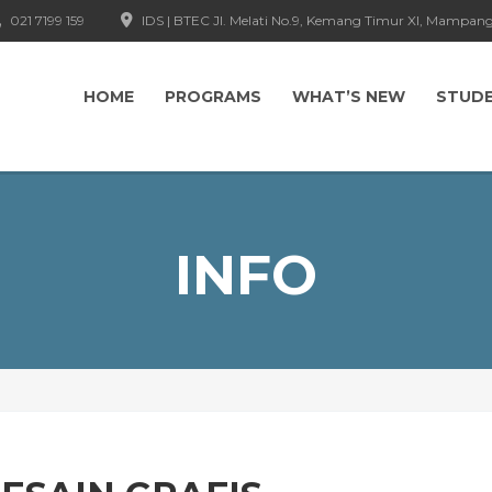
021 7199 159
IDS | BTEC Jl. Melati No.9, Kemang Timur XI, Mampang
HOME
PROGRAMS
WHAT’S NEW
STUD
INFO