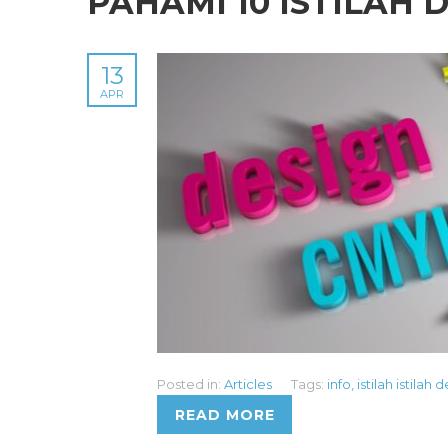
PAHAMI 10 ISTILAH 
13
APR
Posted in:
Articles
Tags:
info
,
istilah istilah 
READ MORE