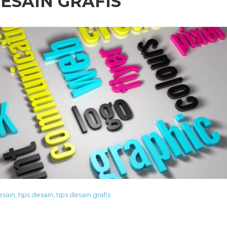
DESAIN GRAFIS
desain
,
tips desain
,
tips desain grafis