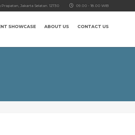
 Prapatan, Jakarta Selatan. 12730
09.00 - 18.00 WIB
ENT SHOWCASE
ABOUT US
CONTACT US