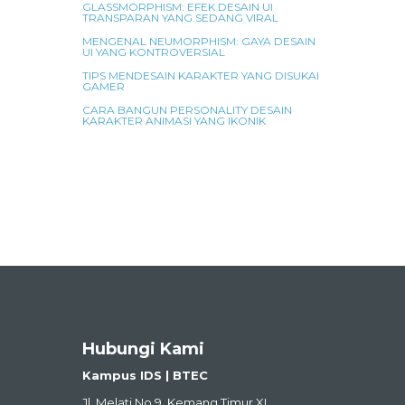
GLASSMORPHISM: EFEK DESAIN UI
TRANSPARAN YANG SEDANG VIRAL
MENGENAL NEUMORPHISM: GAYA DESAIN
UI YANG KONTROVERSIAL
TIPS MENDESAIN KARAKTER YANG DISUKAI
GAMER
CARA BANGUN PERSONALITY DESAIN
KARAKTER ANIMASI YANG IKONIK
Hubungi Kami
Kampus IDS | BTEC
Jl. Melati No.9, Kemang Timur XI,