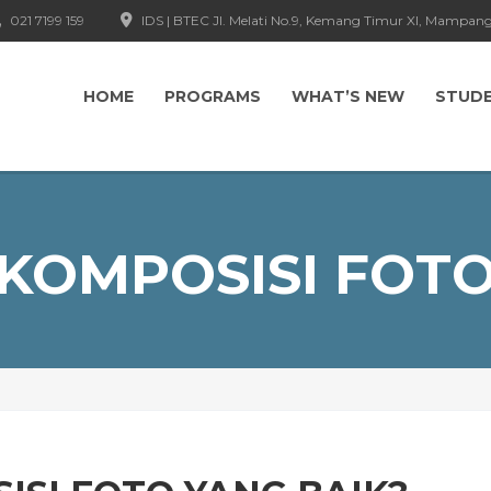
021 7199 159
IDS | BTEC Jl. Melati No.9, Kemang Timur XI, Mampang
HOME
PROGRAMS
WHAT’S NEW
STUD
KOMPOSISI FOT