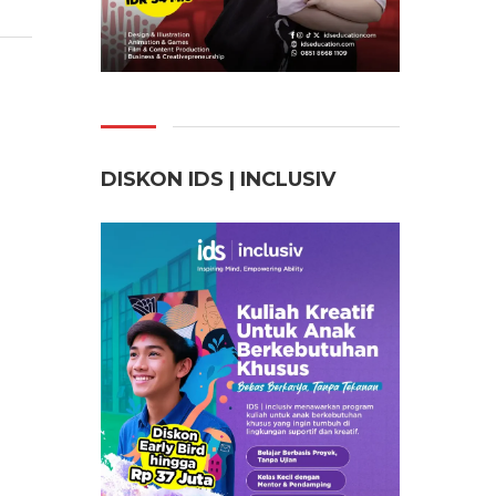
DISKON IDS | INCLUSI
V