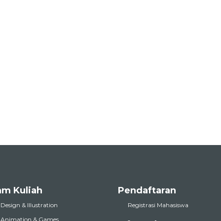
am Kuliah
Pendaftaran
 Design & Illustration
Registrasi Mahasiswa
l Animation & Games