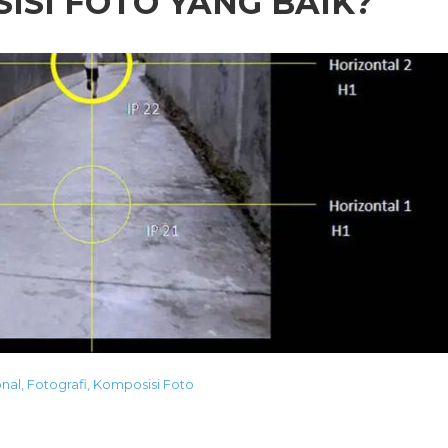
SI FOTO YANG BAIK?
onal
,
Fotografi
,
Komposisi Foto