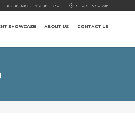
 Prapatan, Jakarta Selatan. 12730
09.00 - 18.00 WIB
ENT SHOWCASE
ABOUT US
CONTACT US
O