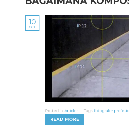
BAGAIMANA KOMPOSI
10
OCT
Posted in:
Articles
Tags:
fotografer profesi
READ MORE