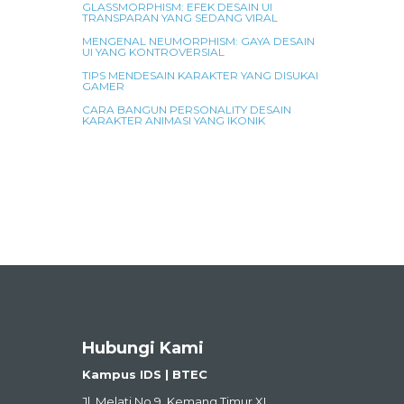
GLASSMORPHISM: EFEK DESAIN UI
TRANSPARAN YANG SEDANG VIRAL
MENGENAL NEUMORPHISM: GAYA DESAIN
UI YANG KONTROVERSIAL
TIPS MENDESAIN KARAKTER YANG DISUKAI
GAMER
CARA BANGUN PERSONALITY DESAIN
KARAKTER ANIMASI YANG IKONIK
Hubungi Kami
Kampus IDS | BTEC
Jl. Melati No.9, Kemang Timur XI,