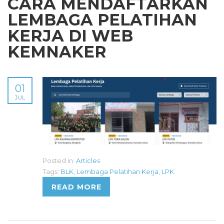
CARA MENDAFTARKAN
LEMBAGA PELATIHAN
KERJA DI WEB
KEMNAKER
01
JUL
Posted in:
Articles
Tags:
BLK
,
Lembaga Pelatihan Kerja
,
LPK
READ MORE