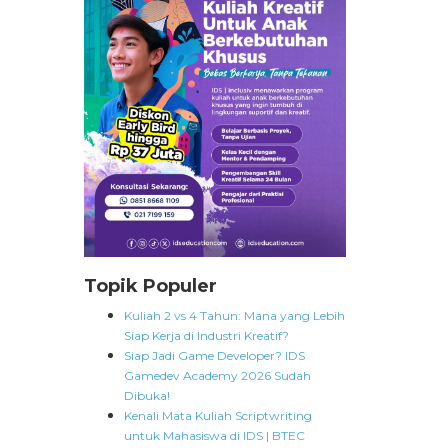
Topik Populer
Kuliah 2 vs 4 Tahun: Mana yang Lebih
Siap Kerja di Industri Kreatif?
Siap Jadi Game Developer? IDS
Gamedev Academy 2026 Sudah
Dibuka!
Kenali Mata Kuliah Scriptwriting
untuk Mahasiswa di IDS | BTEC