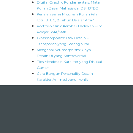
Digital Graphic Fundamentals: Mata
Kuliah Dasar Mahasiswa IDS | BTEC
Kenalan sama Program Kuliah Film
IDS | BTEC, 2 Tahun Belajar Apa?
Portfolio Clinic Kembali Hadirkan Film
Pelajar SMA/SMK
Glassmorphism: Efek Desain UI
Transparan yang Sedang Viral
Mengenal Neumorphism: Gaya
Desain UI yang Kontroversial
Tips Mendesain Karakter yang Disukai
Gamer
Cara Bangun Personality Desain
Karakter Animasi yang Ikonik