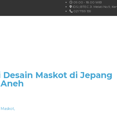
09.00 - 18.00 WIB
IDS | BTEC Jl. Melati No.9, 
021 7199 159
i Desain Maskot di Jepang
 Aneh
Maskot
,