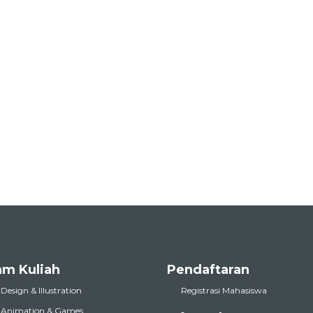
am Kuliah
Pendaftaran
 Design & Illustration
Registrasi Mahasiswa
l Animation & Games