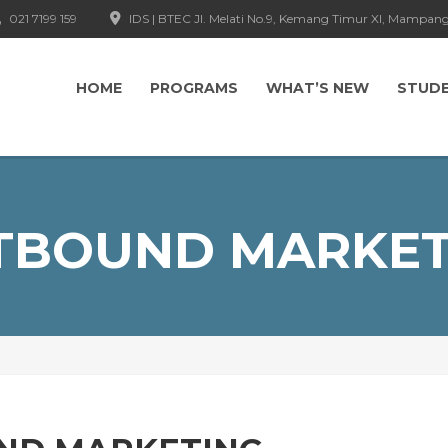
021 7199 159
IDS | BTEC Jl. Melati No.9, Kemang Timur XI, Mampang
HOME
PROGRAMS
WHAT’S NEW
STUD
TBOUND MARKET