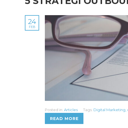
5 STRATEGI OUTBO
24
FEB
Posted in:
Articles
Tags:
Digital Marketing
,
READ MORE