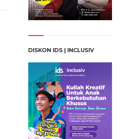
DISKON IDS | INCLUSI
V