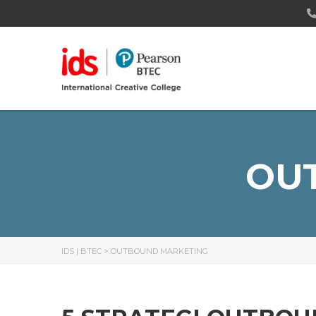
OU
IDS | BTEC
>
OUTBOUND MARKETING