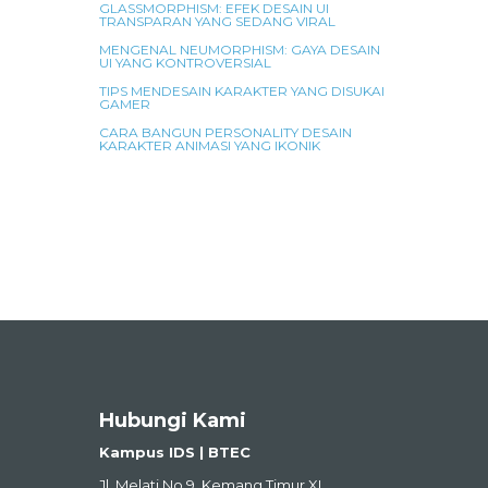
GLASSMORPHISM: EFEK DESAIN UI
TRANSPARAN YANG SEDANG VIRAL
MENGENAL NEUMORPHISM: GAYA DESAIN
UI YANG KONTROVERSIAL
TIPS MENDESAIN KARAKTER YANG DISUKAI
GAMER
CARA BANGUN PERSONALITY DESAIN
KARAKTER ANIMASI YANG IKONIK
Hubungi Kami
Kampus IDS | BTEC
Jl. Melati No.9, Kemang Timur XI,