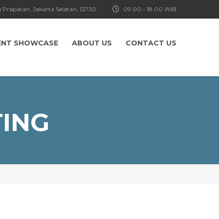
 Prapatan, Jakarta Selatan. 12730
09.00 - 18.00 WIB
ENT SHOWCASE
ABOUT US
CONTACT US
ING