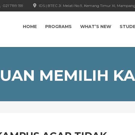
021 7199 159
IDS | BTEC Jl. Melati No.9, Kemang Timur XI, Mampang
HOME
PROGRAMS
WHAT’S NEW
STUD
UAN MEMILIH K