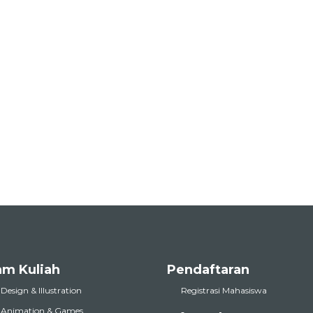
am Kuliah
Pendaftaran
 Design & Illustration
Registrasi Mahasiswa
l Animation & Games