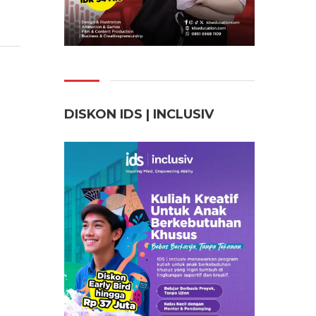
DISKON IDS | INCLUSI
V