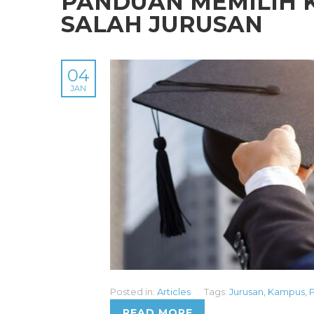
PANDUAN MEMILIH 
SALAH JURUSAN
04
JAN
Posted in:
Articles
Tags:
Jurusan
,
Kampus
,
READ MORE