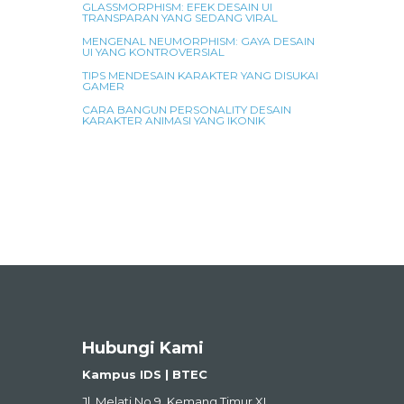
GLASSMORPHISM: EFEK DESAIN UI
TRANSPARAN YANG SEDANG VIRAL
MENGENAL NEUMORPHISM: GAYA DESAIN
UI YANG KONTROVERSIAL
TIPS MENDESAIN KARAKTER YANG DISUKAI
GAMER
CARA BANGUN PERSONALITY DESAIN
KARAKTER ANIMASI YANG IKONIK
Hubungi Kami
Kampus IDS | BTEC
Jl. Melati No.9, Kemang Timur XI,