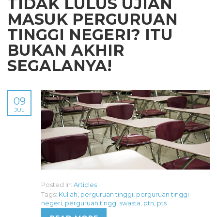
TIDAK LULUS UJIAN
MASUK PERGURUAN
TINGGI NEGERI? ITU
BUKAN AKHIR
SEGALANYA!
09
JUL
Posted in:
Articles
Tags:
Kuliah
,
perguruan tinggi
,
perguruan tinggi
negeri
,
perguruan tinggi swasta
,
ptn
,
pts