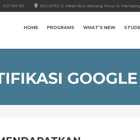
021 7199 159
IDS | BTEC Jl. Melati No.9, Kemang Timur XI, Mampang
HOME
PROGRAMS
WHAT’S NEW
STUD
TIFIKASI GOOGLE