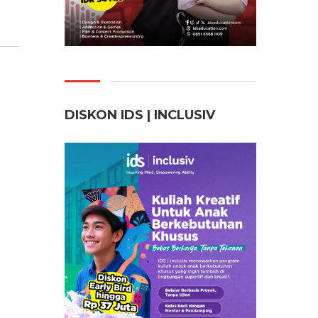
DISKON IDS | INCLUSI
V