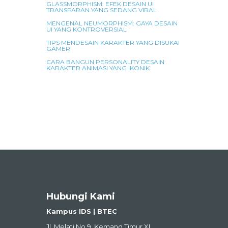
GLASSMORPHISM: EFEK DESAIN UI
TRANSPARAN YANG SEDANG VIRAL
MENGENAL NEUMORPHISM: GAYA DESAIN
UI YANG KONTROVERSIAL
TIPS MENDESAIN KARAKTER YANG DISUKAI
GAMER
CARA BANGUN PERSONALITY DESAIN
KARAKTER ANIMASI YANG IKONIK
Hubungi Kami
Kampus IDS | BTEC
Jl. Melati No.9, Kemang Timur XI,