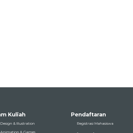
am Kuliah
Pendaftaran
 Design & Illustration
Registrasi Mahasiswa
l Animation & Games