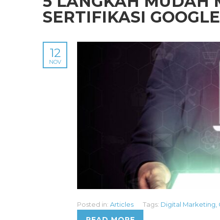
5 LANGKAH MUDAH
SERTIFIKASI GOOGLE
12
NOV
Posted in:
Articles
Tags:
Digital Marketing
,
READ MORE