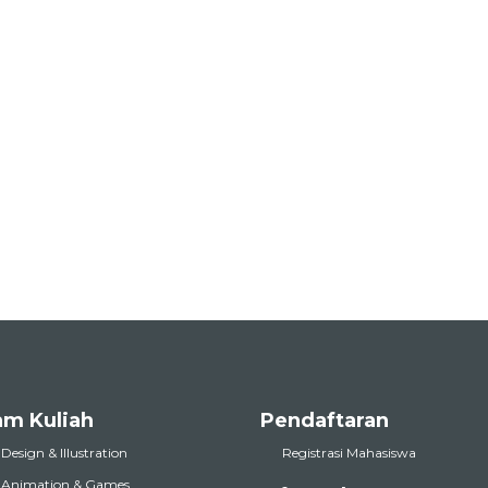
am Kuliah
Pendaftaran
 Design & Illustration
Registrasi Mahasiswa
l Animation & Games