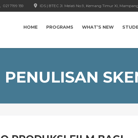
021 7199 159
IDS | BTEC Jl. Melati No.9, Kemang Timur XI, Mampang
HOME
PROGRAMS
WHAT’S NEW
STUD
PENULISAN SKE