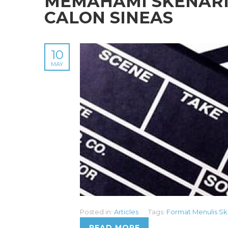
MEMAHAMI SKENARIO
CALON SINEAS
10
MAY
Posted in:
Articles
Tags:
Format Menulis Sk
READ MORE