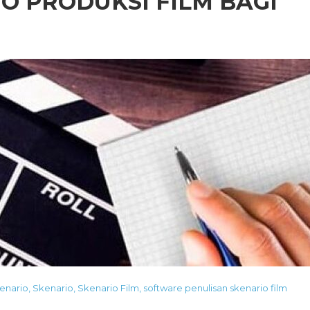
 PRODUKSI FILM BAGI
enario
,
Skenario
,
Skenario Film
,
software penulisan skenario film