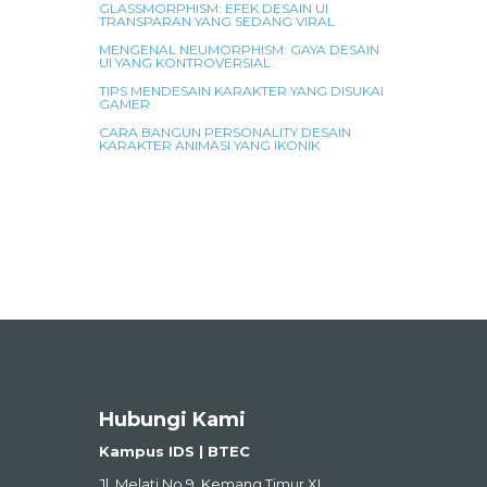
GLASSMORPHISM: EFEK DESAIN UI
TRANSPARAN YANG SEDANG VIRAL
MENGENAL NEUMORPHISM: GAYA DESAIN
UI YANG KONTROVERSIAL
TIPS MENDESAIN KARAKTER YANG DISUKAI
GAMER
CARA BANGUN PERSONALITY DESAIN
KARAKTER ANIMASI YANG IKONIK
Hubungi Kami
Kampus IDS | BTEC
Jl. Melati No.9, Kemang Timur XI,