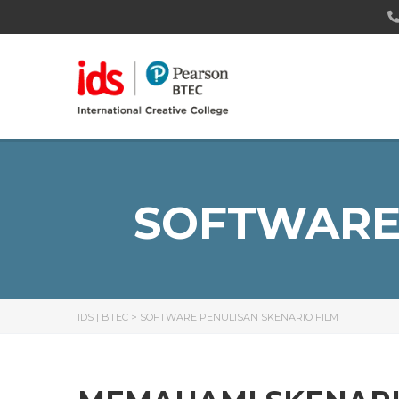
SOFTWARE 
IDS | BTEC
>
SOFTWARE PENULISAN SKENARIO FILM