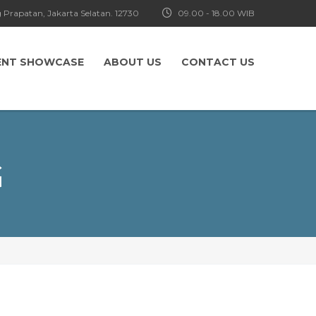
 Prapatan, Jakarta Selatan. 12730
09.00 - 18.00 WIB
ENT SHOWCASE
ABOUT US
CONTACT US
G