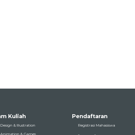
am Kuliah
Pendaftaran
 Design & Illustration
Registrasi Mahasiswa
l Animation & Games