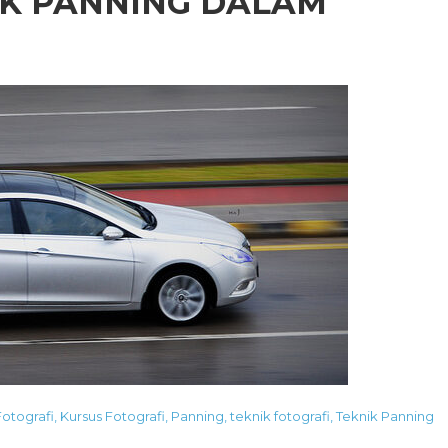
IK PANNING DALAM
Fotografi
,
Kursus Fotografi
,
Panning
,
teknik fotografi
,
Teknik Panning