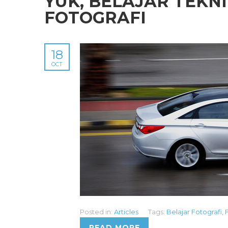
YUK, BELAJAR TEKN
FOTOGRAFI
18
OCT
Posted in:
Articles
Tags:
Belajar Fotografi
,
READ MORE