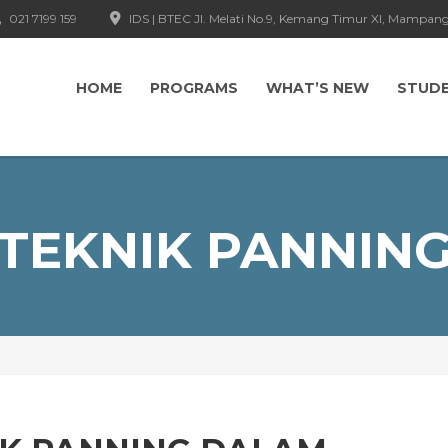
021 7199 159
IDS | BTEC Jl. Melati No.9, Kemang Timur XI, Mampang
HOME
PROGRAMS
WHAT’S NEW
STUD
TEKNIK PANNIN