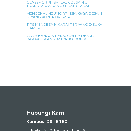
GLASSMORPHISM: EFEK DESAIN UI
TRANSPARAN YANG SEDANG VIRAL
MENGENAL NEUMORPHISM: GAYA DESAIN
UI YANG KONTROVERSIAL
TIPS MENDESAIN KARAKTER YANG DISUKAI
GAMER
CARA BANGUN PERSONALITY DESAIN
KARAKTER ANIMASI YANG IKONIK
Hubungi Kami
Kampus IDS | BTEC
Jl. Melati No.9, Kemang Timur XI,