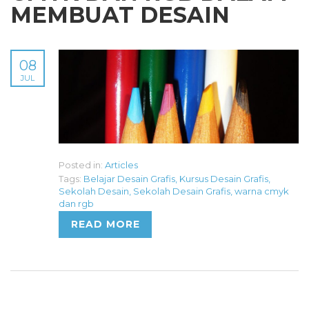
MEMBUAT DESAIN
08
JUL
Posted in:
Articles
Tags:
Belajar Desain Grafis
,
Kursus Desain Grafis
,
Sekolah Desain
,
Sekolah Desain Grafis
,
warna cmyk
dan rgb
READ MORE