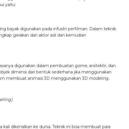
i yaitu:
ing bayak digunakan pada infustri perfilman. Dalam teknik
gkap gerakan dari aktor asli dan kemudian
 biasanya digunakan dalam pembuatan
game
, arsitektir, dan
objek dimensi dari bentuk sederhana jika menggunakan
l dalam membuat animasi 3D menggunakan 3D
modeling
,
lling)
 kali dikenalkan ke dunia. Teknik ini bisa membuat para