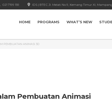
021 7199 159
IDS | BTEC Jl. Melati No.9, Kemang Timur XI, Mampang
HOME
PROGRAMS
WHAT’S NEW
STUD
AM PEMBUATAN ANIMASI 3D
dalam Pembuatan Animasi