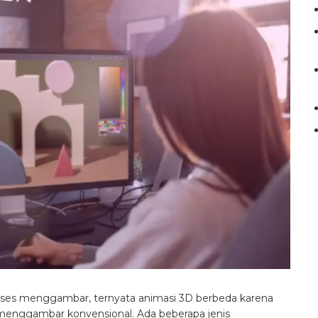
oses menggambar, ternyata animasi 3D berbeda karena
enggambar konvensional. Ada beberapa jenis