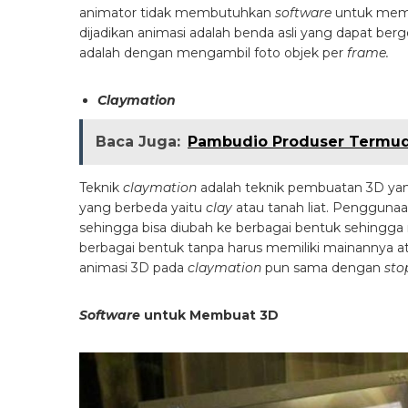
animator tidak membutuhkan
software
untuk memb
dijadikan animasi adalah benda asli yang dapat b
adalah dengan mengambil foto objek per
frame.
Claymation
Baca Juga:
Pambudio Produser Termud
Teknik
claymation
adalah teknik pembuatan 3D ya
yang berbeda yaitu
clay
atau tanah liat. Penggunaan
sehingga bisa diubah ke berbagai bentuk sehing
berbagai bentuk tanpa harus memiliki mainannya 
animasi 3D pada
claymation
pun sama dengan
sto
Software
untuk Membuat 3D