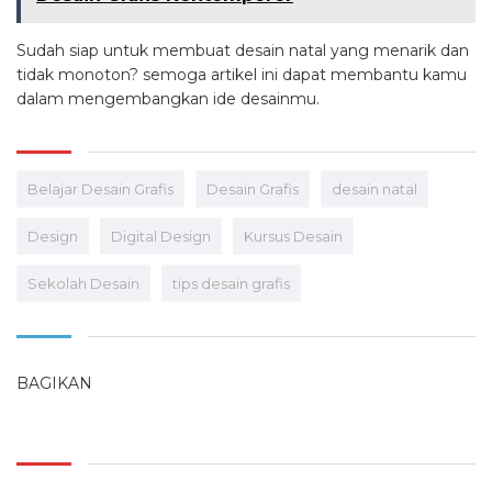
Sudah siap untuk membuat desain natal yang menarik dan
tidak monoton? semoga artikel ini dapat membantu kamu
dalam mengembangkan ide desainmu.
Belajar Desain Grafis
Desain Grafis
desain natal
Design
Digital Design
Kursus Desain
Sekolah Desain
tips desain grafis
BAGIKAN