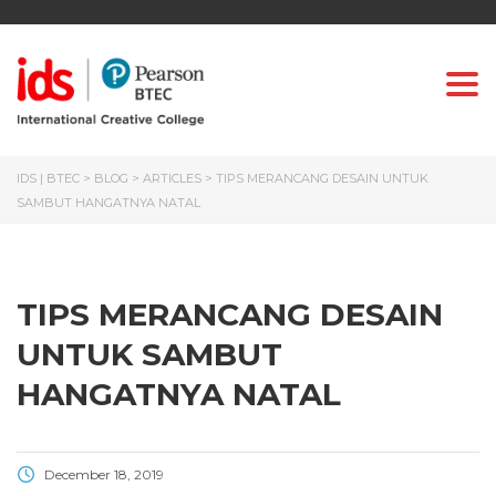
Togg
IDS | BTEC
>
BLOG
>
ARTICLES
>
TIPS MERANCANG DESAIN UNTUK
SAMBUT HANGATNYA NATAL
TIPS MERANCANG DESAIN
UNTUK SAMBUT
HANGATNYA NATAL
December 18, 2019