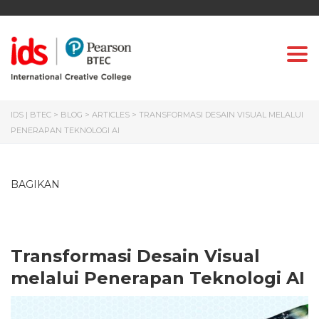
Togg
IDS | BTEC
>
BLOG
>
ARTICLES
>
TRANSFORMASI DESAIN VISUAL MELALUI
PENERAPAN TEKNOLOGI AI
BAGIKAN
Transformasi Desain Visual
melalui Penerapan Teknologi AI