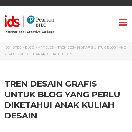
Togg
IDS | BTEC
>
BLOG
>
ARTICLES
>
TREN DESAIN GRAFIS UNTUK BLOG YANG
PERLU DIKETAHUI ANAK KULIAH DESAIN
TREN DESAIN GRAFIS
UNTUK BLOG YANG PERLU
DIKETAHUI ANAK KULIAH
DESAIN