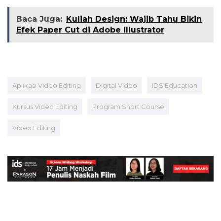
Baca Juga:
Kuliah Design: Wajib Tahu Bikin
Efek Paper Cut di Adobe Illustrator
Aplikasi Video Editing
Digital Video
IDS Education
Kursus Video Editing
Program Short Course
Video Editing