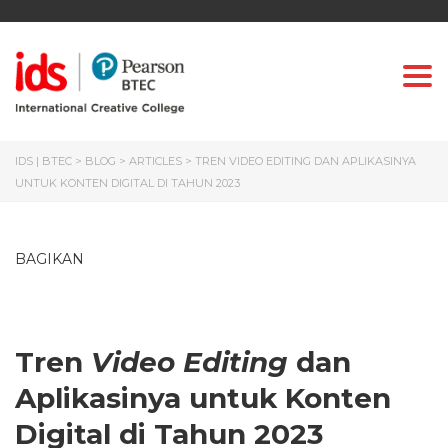
Togg
IDS | BTEC
>
BLOG
>
ARTICLES
>
TREN VIDEO EDITING DAN APLIKASINYA
UNTUK KONTEN DIGITAL DI TAHUN 2023
BAGIKAN
Tren
Video Editing
dan
Aplikasinya untuk Konten
Digital di Tahun 2023