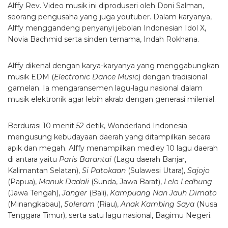
Alffy Rev. Video musik ini diproduseri oleh Doni Salman,
seorang pengusaha yang juga youtuber. Dalam karyanya,
Alffy menggandeng penyanyi jebolan Indonesian Idol X,
Novia Bachmid serta sinden ternama, Indah Rokhana.
Alffy dikenal dengan karya-karyanya yang menggabungkan
musik EDM (
Electronic Dance Music
) dengan tradisional
gamelan. Ia mengaransemen lagu-lagu nasional dalam
musik elektronik agar lebih akrab dengan generasi milenial.
Berdurasi 10 menit 52 detik, Wonderland Indonesia
mengusung kebudayaan daerah yang ditampilkan secara
apik dan megah. Alffy menampilkan medley 10 lagu daerah
di antara yaitu
Paris Barantai
(Lagu daerah Banjar,
Kalimantan Selatan),
Si Patokaan
(Sulawesi Utara),
Sajojo
(Papua),
Manuk Dadali
(Sunda, Jawa Barat),
Lelo Ledhung
(Jawa Tengah),
Janger
(Bali),
Kampuang Nan Jauh Dimato
(Minangkabau),
Soleram
(Riau),
Anak Kambing Saya
(Nusa
Tenggara Timur), serta satu lagu nasional, Bagimu Negeri.