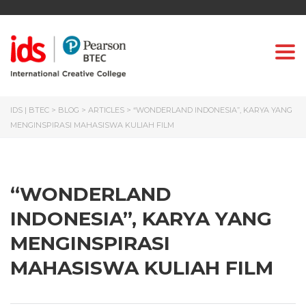
Togg
IDS | BTEC
>
BLOG
>
ARTICLES
>
“WONDERLAND INDONESIA”, KARYA YANG
MENGINSPIRASI MAHASISWA KULIAH FILM
“WONDERLAND
INDONESIA”, KARYA YANG
MENGINSPIRASI
MAHASISWA KULIAH FILM