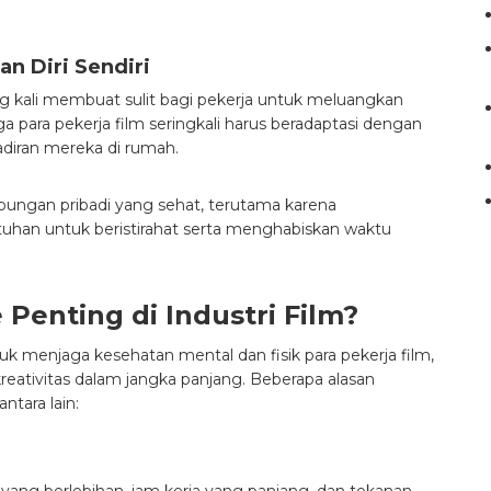
n Diri Sendiri
ing kali membuat sulit bagi pekerja untuk meluangkan
para pekerja film seringkali harus beradaptasi dengan
adiran mereka di rumah.
bungan pribadi yang sehat, terutama karena
tuhan untuk beristirahat serta menghabiskan waktu
Penting di Industri Film?
uk menjaga kesehatan mental dan fisik para pekerja film,
reativitas dalam jangka panjang. Beberapa alasan
ntara lain:
es yang berlebihan, jam kerja yang panjang, dan tekanan