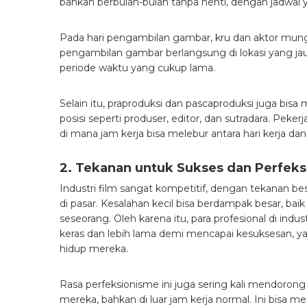
bahkan berbulan-bulan tanpa henti, dengan jadwal
Pada hari pengambilan gambar, kru dan aktor mungki
pengambilan gambar berlangsung di lokasi yang jau
periode waktu yang cukup lama.
Selain itu, praproduksi dan pascaproduksi juga bi
posisi seperti produser, editor, dan sutradara. Pe
di mana jam kerja bisa melebur antara hari kerja dan
2. Tekanan untuk Sukses dan Perfek
Industri film sangat kompetitif, dengan tekanan 
di pasar. Kesalahan kecil bisa berdampak besar, baik
seseorang. Oleh karena itu, para profesional di indus
keras dan lebih lama demi mencapai kesuksesan, 
hidup mereka.
Rasa perfeksionisme ini juga sering kali mendorong
mereka, bahkan di luar jam kerja normal. Ini bisa