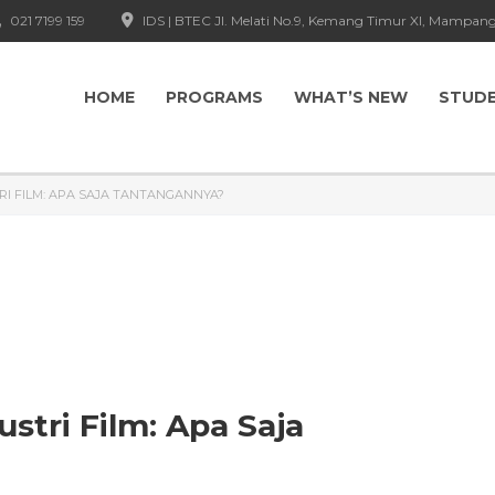
021 7199 159
IDS | BTEC Jl. Melati No.9, Kemang Timur XI, Mampang
HOME
PROGRAMS
WHAT’S NEW
STUD
RI FILM: APA SAJA TANTANGANNYA?
ustri Film: Apa Saja