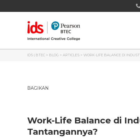
IDS | BTEC
>
BLOG
>
ARTICLES
>
WORK-LIFE BALANCE DI INDUST
BAGIKAN
Work-Life Balance di Ind
Tantangannya?