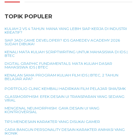
TOPIK POPULER
KULIAH 2 VS 4 TAHUN: MANA YANG LEBIH SIAP KERJA DI INDUSTRI
KREATIF?
SIAP JADI GAME DEVELOPER? IDS GAMEDEV ACADEMY 2026
SUDAH DIBUKA!
KENALI MATA KULIAH SCRIPTWRITING UNTUK MAHASISWA DI IDS |
BTEC
DIGITAL GRAPHIC FUNDAMENTALS: MATA KULIAH DASAR
MAHASISWA IDS | BTEC
KENALAN SAMA PROGRAM KULIAH FILM IDS | BTEC, 2 TAHUN
BELAJAR APA?
PORTFOLIO CLINIC KEMBALI HADIRKAN FILM PELAJAR SMA/SMK
GLASSMORPHISM: EFEK DESAIN UI TRANSPARAN YANG SEDANG
VIRAL
MENGENAL NEUMORPHISM: GAYA DESAIN UI YANG
KONTROVERSIAL
TIPS MENDESAIN KARAKTER YANG DISUKAI GAMER
CARA BANGUN PERSONALITY DESAIN KARAKTER ANIMASI YANG
IKONIK