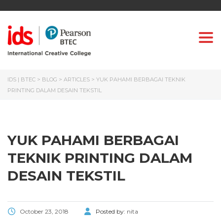
Togg
IDS | BTEC
>
BLOG
>
ARTICLES
>
YUK PAHAMI BERBAGAI TEKNIK
PRINTING DALAM DESAIN TEKSTIL
YUK PAHAMI BERBAGAI
TEKNIK PRINTING DALAM
DESAIN TEKSTIL
October 23, 2018
Posted by:
nita