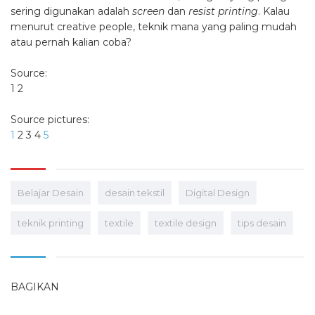
sering digunakan adalah
screen
dan
resist printing
. Kalau
menurut creative people, teknik mana yang paling mudah
atau pernah kalian coba?
Source:
1
2
Source pictures:
1
2
3
4
5
Belajar Desain
desain tekstil
Digital Design
teknik printing
textile
textile design
tips desain
BAGIKAN