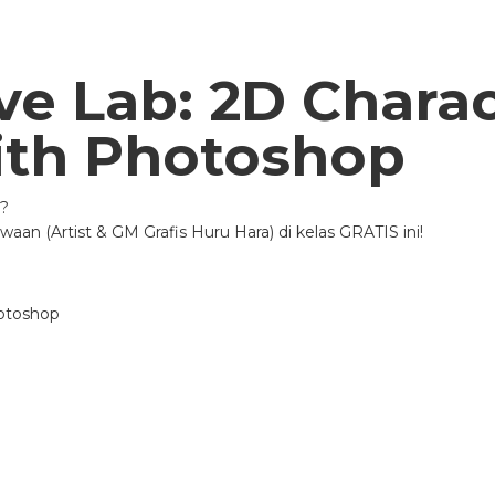
ive Lab: 2D Chara
with Photoshop
u?
an (Artist & GM Grafis Huru Hara) di kelas GRATIS ini!
hotoshop