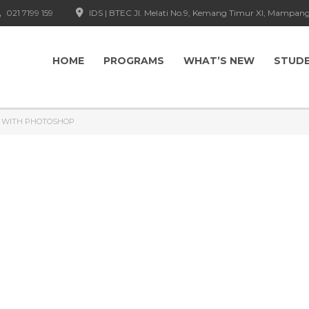
021 7199 159
IDS | BTEC Jl. Melati No.9, Kemang Timur XI, Mampang
HOME
PROGRAMS
WHAT’S NEW
STUD
N WITH PHOTOSHOP