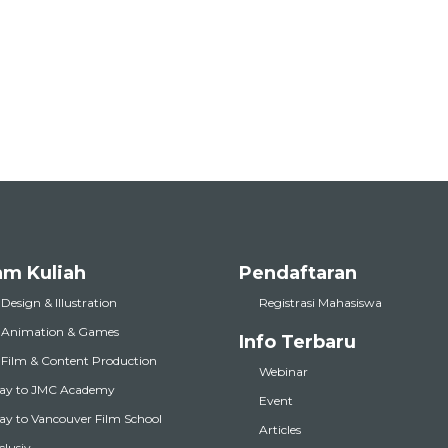
am Kuliah
Pendaftaran
 Design & Illustration
Registrasi Mahasiswa
l Animation & Games
Info Terbaru
l Film & Content Production
Webinar
ay to JMC Academy
Event
y to Vancouver Film School
Articles
nclusiv