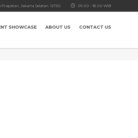
 Prapatan, Jakarta Selatan. 12730
09.00 - 18.00 WIB
ENT SHOWCASE
ABOUT US
CONTACT US