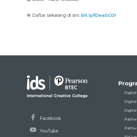
🎯 Daftar sekarang di sini:
bit.ly/IDeaSCDI
Progr
Digital
Digita
Digita
Facebook
Pathw
Pathwa
YouTube
IDS | i