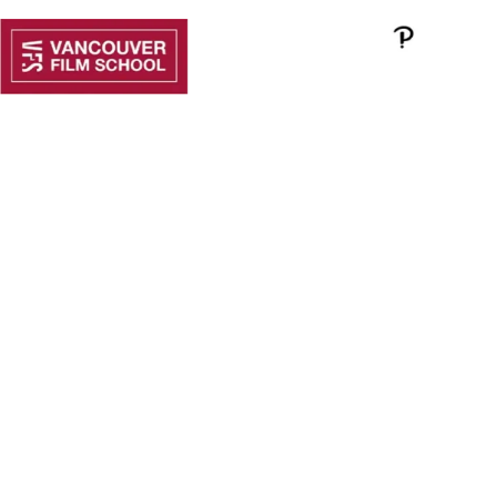
Experience
VFS’s Award-
Winning
Creative
Programs
in Indonesia