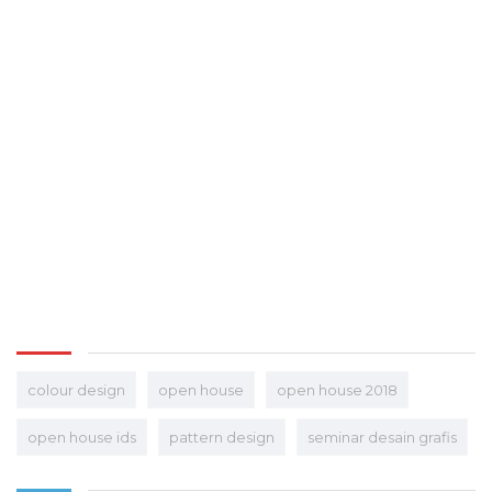
colour design
open house
open house 2018
open house ids
pattern design
seminar desain grafis