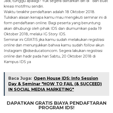
Jadi, tunggu apalagi? Yuk segera daftarkan diri di dan buat
kreasi motifmu sendiri.
Waktu terakhir pendaftaran adalah 18 Oktober 2018.
Tuliskan alasan kenapa kamu mau mengikuti seminar ini di
form pendaftaran
online.
Bagi peserta yang beruntung
akan dihubungi oleh pihak IDS dan diumumkan pada 19
Oktober 2018, melalui IG Story IDS.
Seminar ini GRATIS jika kamu sudah melakukan registrasi
online
dan menunjukkan bahwa kamu sudah
follow
akun
Instagram @idseducationcom. Segera lakukan registrasi
online
dan hadir pada hari Sabtu, 20 Oktober 2018 di
Kampus IDS ya
Baca Juga:
Open House IDS: Info Session
Day & Seminar "HOW TO FAIL (& SUCCEED)
IN SOCIAL MEDIA MARKETING"
DAPATKAN GRATIS BIAYA PENDAFTARAN
PROGRAM IDS!