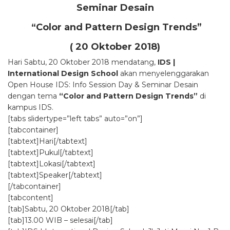
Seminar Desain
“Color and Pattern Design Trends
”
( 20 Oktober 2018)
Hari Sabtu, 20 Oktober 2018 mendatang,
IDS |
International Design School
akan menyelenggarakan
Open House
IDS: Info Session Day & Seminar Desain
dengan tema
“Color and Pattern Design Trends”
di
kampus IDS.
[tabs slidertype=”left tabs” auto=”on”]
[tabcontainer]
[tabtext]Hari[/tabtext]
[tabtext]Pukul[/tabtext]
[tabtext]Lokasi[/tabtext]
[tabtext]Speaker[/tabtext]
[/tabcontainer]
[tabcontent]
[tab]Sabtu, 20 Oktober 2018[/tab]
[tab]13.00 WIB – selesai[/tab]