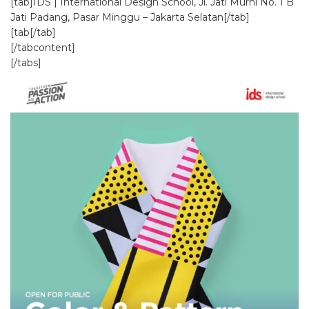
[tab]IDS | International Design School, Jl. Jati Murni No. 1 B
Jati Padang, Pasar Minggu – Jakarta Selatan[/tab]
[tab[/tab]
[/tabcontent]
[/tabs]