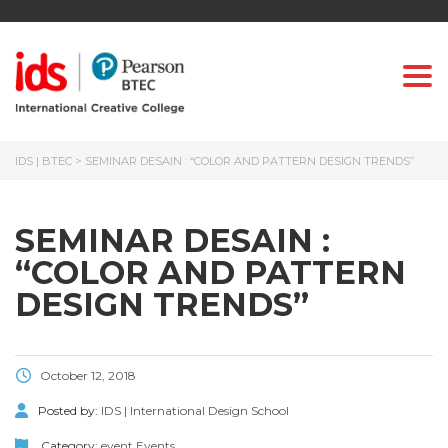
Togg
IDS | BTEC
>
SEMINAR DESAIN : “COLOR AND PATTERN DESIGN TRENDS”
SEMINAR DESAIN :
“COLOR AND PATTERN
DESIGN TRENDS”
October 12, 2018
Posted by:
IDS | International Design School
Category:
event
Events