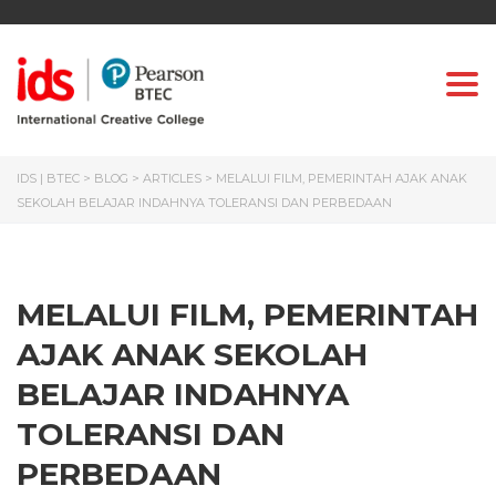
Togg
IDS | BTEC
>
BLOG
>
ARTICLES
>
MELALUI FILM, PEMERINTAH AJAK ANAK
SEKOLAH BELAJAR INDAHNYA TOLERANSI DAN PERBEDAAN
MELALUI FILM, PEMERINTAH
AJAK ANAK SEKOLAH
BELAJAR INDAHNYA
TOLERANSI DAN
PERBEDAAN