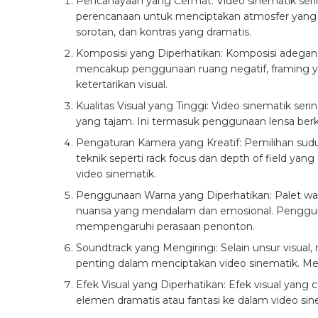
Pencahayaan yang Cermat: Video sinematik ser
perencanaan untuk menciptakan atmosfer yang 
sorotan, dan kontras yang dramatis.
Komposisi yang Diperhatikan: Komposisi adegan d
mencakup penggunaan ruang negatif, framing ya
ketertarikan visual.
Kualitas Visual yang Tinggi: Video sinematik ser
yang tajam. Ini termasuk penggunaan lensa berku
Pengaturan Kamera yang Kreatif: Pemilihan sudu
teknik seperti rack focus dan depth of field yan
video sinematik.
Penggunaan Warna yang Diperhatikan: Palet war
nuansa yang mendalam dan emosional. Pengguna
mempengaruhi perasaan penonton.
Soundtrack yang Mengiringi: Selain unsur visual
penting dalam menciptakan video sinematik. M
Efek Visual yang Diperhatikan: Efek visual yan
elemen dramatis atau fantasi ke dalam video sin