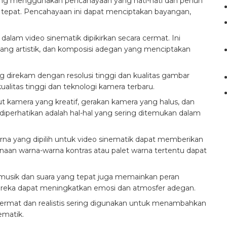
ing menggunakan pencahayaan yang hati-hati dan penuh
tepat. Pencahayaan ini dapat menciptakan bayangan,
alam video sinematik dipikirkan secara cermat. Ini
ng artistik, dan komposisi adegan yang menciptakan
ing direkam dengan resolusi tinggi dan kualitas gambar
alitas tinggi dan teknologi kamera terbaru.
t kamera yang kreatif, gerakan kamera yang halus, dan
g diperhatikan adalah hal-hal yang sering ditemukan dalam
na yang dipilih untuk video sinematik dapat memberikan
an warna-warna kontras atau palet warna tertentu dapat
, musik dan suara yang tepat juga memainkan peran
ereka dapat meningkatkan emosi dan atmosfer adegan.
g cermat dan realistis sering digunakan untuk menambahkan
ematik.