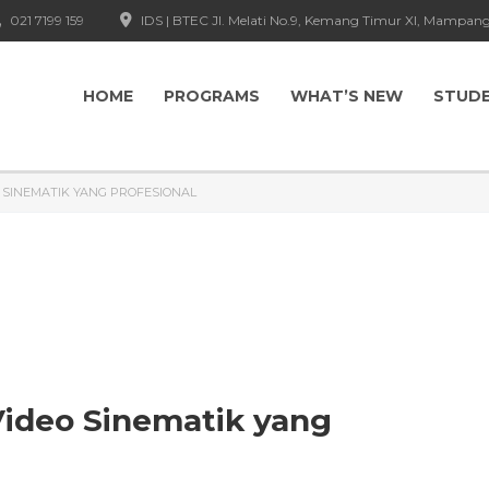
021 7199 159
IDS | BTEC Jl. Melati No.9, Kemang Timur XI, Mampang
HOME
PROGRAMS
WHAT’S NEW
STUD
 SINEMATIK YANG PROFESIONAL
ideo Sinematik yang