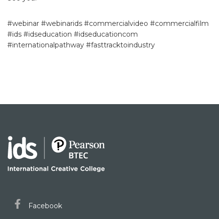
#webinar #webinarids #commercialvideo #commercialfilm
#ids #idseducation #idseducationcom
#internationalpathway #fasttracktoindustry
Facebook