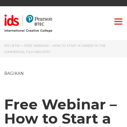
Togg
IDS | BTEC
>
FREE WEBINAR – HOW TO START A CAREER IN THE
COMMERCIAL FILM INDUSTRY
BAGIKAN
Free Webinar –
How to Start a