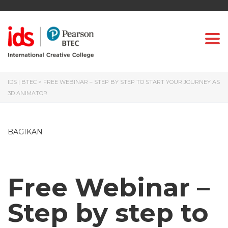
Togg
IDS | BTEC
>
FREE WEBINAR – STEP BY STEP TO START YOUR JOURNEY AS
3D ANIMATOR
BAGIKAN
Free Webinar –
Step by step to