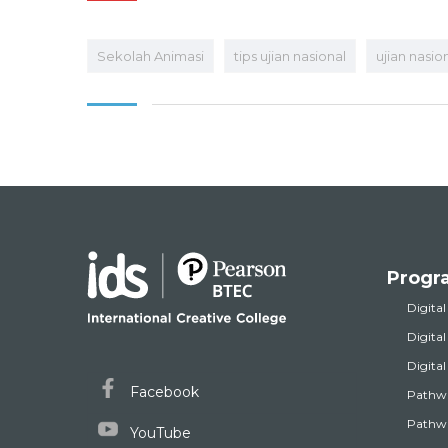
Sekolah Animasi
tips ujian nasional
ujian nasio
Progr
Digital
Digita
Digita
Facebook
Pathw
Pathwa
YouTube