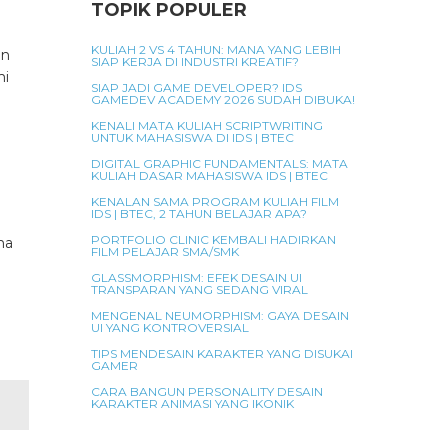
TOPIK POPULER
KULIAH 2 VS 4 TAHUN: MANA YANG LEBIH
an
SIAP KERJA DI INDUSTRI KREATIF?
mi
SIAP JADI GAME DEVELOPER? IDS
GAMEDEV ACADEMY 2026 SUDAH DIBUKA!
KENALI MATA KULIAH SCRIPTWRITING
UNTUK MAHASISWA DI IDS | BTEC
DIGITAL GRAPHIC FUNDAMENTALS: MATA
KULIAH DASAR MAHASISWA IDS | BTEC
KENALAN SAMA PROGRAM KULIAH FILM
IDS | BTEC, 2 TAHUN BELAJAR APA?
PORTFOLIO CLINIC KEMBALI HADIRKAN
ma
FILM PELAJAR SMA/SMK
GLASSMORPHISM: EFEK DESAIN UI
TRANSPARAN YANG SEDANG VIRAL
MENGENAL NEUMORPHISM: GAYA DESAIN
UI YANG KONTROVERSIAL
TIPS MENDESAIN KARAKTER YANG DISUKAI
GAMER
CARA BANGUN PERSONALITY DESAIN
KARAKTER ANIMASI YANG IKONIK