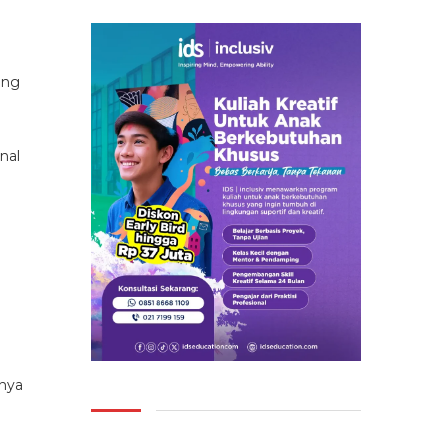
ang
nal
inya