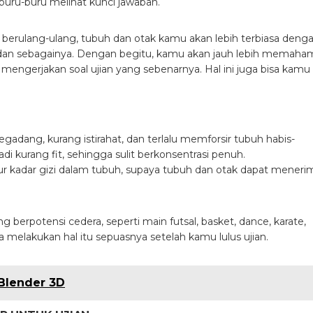
buru-buru melihat kunci jawaban.
a berulang-ulang, tubuh dan otak kamu akan lebih terbiasa deng
s, dan sebagainya. Dengan begitu, kamu akan jauh lebih memaha
mengerjakan soal ujian yang sebenarnya. Hal ini juga bisa kamu
egadang, kurang istirahat, dan terlalu memforsir tubuh habis-
adi kurang fit, sehingga sulit berkonsentrasi penuh.
ur kadar gizi dalam tubuh, supaya tubuh dan otak dapat meneri
berpotensi cedera, seperti main futsal, basket, dance, karate,
 melakukan hal itu sepuasnya setelah kamu lulus ujian.
Blender 3D