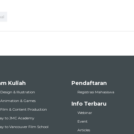
nal
am Kuliah
Pendaftaran
 Design & Illustration
Registrasi Mahasiswa
l Animation & Games
Info Terbaru
l Film & Content Production
Webinar
ay to JMC Academy
Event
y to Vancouver Film School
Articles