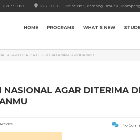
021 7199 159
IDS | BTEC Jl. Melati No.9, Kemang Timur XI, Mampang
HOME
PROGRAMS
WHAT’S NEW
STUD
ONAL AGAR DITERIMA DI SEKOLAH ANIMASI PILIHANMU
N NASIONAL AGAR DITERIMA D
HANMU
Articles
No Comm