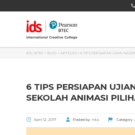
IDS | BTEC
>
BLOG
>
ARTICLES
>
6 TIPS PERSIAPAN UJIAN NASI
6 TIPS PERSIAPAN UJIA
SEKOLAH ANIMASI PILI
April 12, 2017
Posted by:
nita
Category: