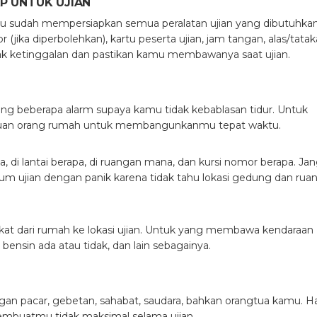
P UNTUK UJIAN
mu sudah mempersiapkan semua peralatan ujian yang dibutuhkan
r (jika diperbolehkan), kartu peserta ujian, jam tangan, alas/tata
tidak ketinggalan dan pastikan kamu membawanya saat ujian.
ang beberapa alarm supaya kamu tidak kebablasan tidur. Untuk
ntuan orang rumah untuk membangunkanmu tepat waktu.
, di lantai berapa, di ruangan mana, dan kursi nomor berapa. Ja
m ujian dengan panik karena tidak tahu lokasi gedung dan rua
at dari rumah ke lokasi ujian. Untuk yang membawa kendaraan
 bensin ada atau tidak, dan lain sebagainya.
ngan pacar, gebetan, sahabat, saudara, bahkan orangtua kamu. Ha
membuatmu tidak maksimal selama ujian.