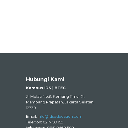
Hubungi Kami
Kampus IDS | BTEC
Jl. Melati No.9, Kemang Timur XI,
Mampang Prapatan, Jakarta Selatan,
12730
Email:
info@idseducation.com
Telepon: 021 7199 159
WhatsApp: 0851 8668 1109