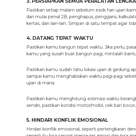
3. PERSIAPKAN SEMUA PERALATAN LENGKA
Pastikan setiap malam sebelum esok hari ujian ka
dari mulai pensil 2B, penghapus, penggaris, kalkulato
kertas, dan lain-lain. Simpan di satu tempat agar 
4. DATANG TEPAT WAKTU
Pastikan kamu bangun tepat waktu. Jika perlu, pas
kamu yang susah buat bangun pagi, mintalah ba
Pastikan kamu sudah tahu lokasi ujian di gedung apa
sampai kamu menghabiskan waktu pagi-pagi sebelu
ujian di mana.
Pastikan kamu menghitung estimasi waktu berangk
sendiri, pastikan kondisi motor/mobil, cek ban bocor,
5. HINDARI KONFLIK EMOSIONAL
Hindari konflik emosional, seperti pertengkaran de
seperti itu bisa sangat menguras emosi dan bisa 