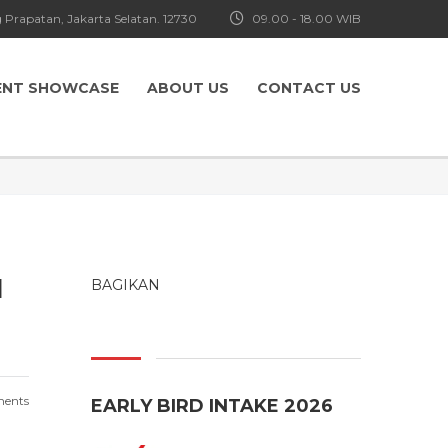
 Prapatan, Jakarta Selatan. 12730
09.00 - 18.00 WIB
ENT SHOWCASE
ABOUT US
CONTACT US
I
BAGIKAN
ents
EARLY BIRD INTAKE 2026