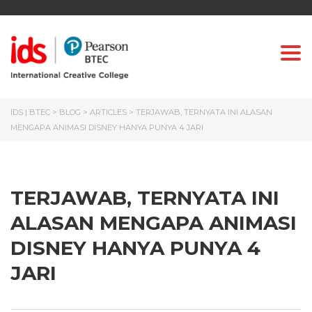
Togg
IDS | BTEC
>
BLOG
>
ARTICLES
>
TERJAWAB, TERNYATA INI ALASAN
MENGAPA ANIMASI DISNEY HANYA PUNYA 4 JARI
TERJAWAB, TERNYATA INI
ALASAN MENGAPA ANIMASI
DISNEY HANYA PUNYA 4
JARI