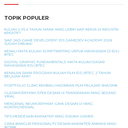
TOPIK POPULER
KULIAH 2 VS 4 TAHUN: MANA YANG LEBIH SIAP KERJA DI INDUSTRI
KREATIF?
SIAP JADI GAME DEVELOPER? IDS GAMEDEV ACADEMY 2026
SUDAH DIBUKA!
KENALI MATA KULIAH SCRIPTWRITING UNTUK MAHASISWA DI IDS |
BTEC
DIGITAL GRAPHIC FUNDAMENTALS: MATA KULIAH DASAR
MAHASISWA IDS | BTEC
KENALAN SAMA PROGRAM KULIAH FILM IDS | BTEC, 2 TAHUN
BELAJAR APA?
PORTFOLIO CLINIC KEMBALI HADIRKAN FILM PELAJAR SMA/SMK
GLASSMORPHISM: EFEK DESAIN UI TRANSPARAN YANG SEDANG
VIRAL
MENGENAL NEUMORPHISM: GAYA DESAIN UI YANG
KONTROVERSIAL
TIPS MENDESAIN KARAKTER YANG DISUKAI GAMER
CARA BANGUN PERSONALITY DESAIN KARAKTER ANIMASI YANG
IKONIK