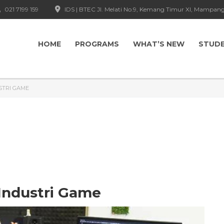
021 7199 159
IDS | BTEC Jl. Melati No.9, Kemang Timur XI, Mampang
HOME
PROGRAMS
WHAT’S NEW
STUD
STRI GAME
Industri Game