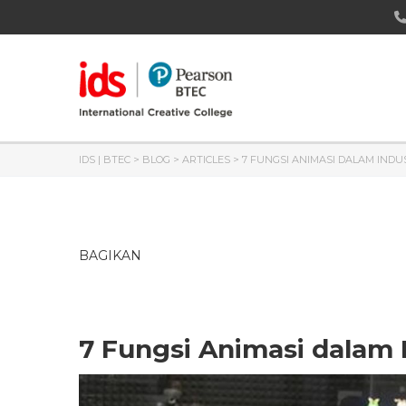
IDS | BTEC
>
BLOG
>
ARTICLES
>
7 FUNGSI ANIMASI DALAM INDU
BAGIKAN
7 Fungsi Animasi dalam 