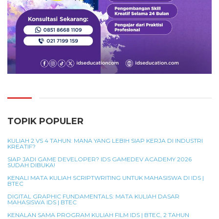
TOPIK POPULER
KULIAH 2 VS 4 TAHUN: MANA YANG LEBIH SIAP KERJA DI INDUSTRI
KREATIF?
SIAP JADI GAME DEVELOPER? IDS GAMEDEV ACADEMY 2026
SUDAH DIBUKA!
KENALI MATA KULIAH SCRIPTWRITING UNTUK MAHASISWA DI IDS |
BTEC
DIGITAL GRAPHIC FUNDAMENTALS: MATA KULIAH DASAR
MAHASISWA IDS | BTEC
KENALAN SAMA PROGRAM KULIAH FILM IDS | BTEC, 2 TAHUN