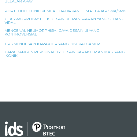
BELAJAR APA?
PORTFOLIO CLINIC KEMBALI HADIRKAN FILM PELAJAR SMA/SMK
GLASSMORPHISM: EFEK DESAIN UI TRANSPARAN YANG SEDANG
VIRAL
MENGENAL NEUMORPHISM: GAYA DESAIN UI YANG
KONTROVERSIAL
TIPS MENDESAIN KARAKTER YANG DISUKAI GAMER
CARA BANGUN PERSONALITY DESAIN KARAKTER ANIMASI YANG
IKONIK