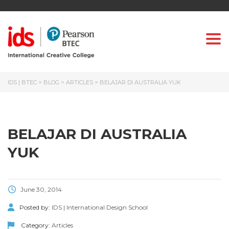
Togg
IDS | BTEC
>
BLOG
>
ARTICLES
>
BELAJAR DI AUSTRALIA YUK
BELAJAR DI AUSTRALIA
YUK
June 30, 2014
Posted by:
IDS | International Design School
Category:
Articles