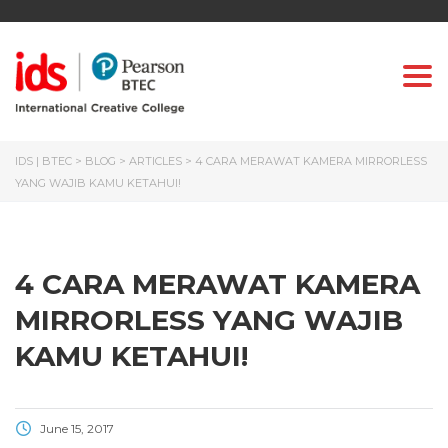
Togg
IDS | BTEC
>
BLOG
>
ARTICLES
>
4 CARA MERAWAT KAMERA MIRRORLESS
YANG WAJIB KAMU KETAHUI!
4 CARA MERAWAT KAMERA
MIRRORLESS YANG WAJIB
KAMU KETAHUI!
June 15, 2017