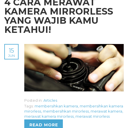
4 CARA MERAWAT
KAMERA MIRRORLESS
YANG WAJIB KAMU
KETAHUI!
15
JUN
Posted in:
Articles
Tags:
membersihkan kamera
,
membersihkan kamera
mirorless
,
membersihkan mirorless
,
merawat kamera
,
merawat kamera mirorless
,
merawat mirorless
READ MORE