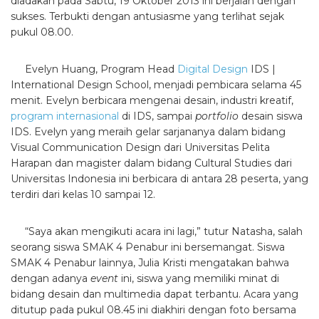
diadakan pada Sabtu, 19 Oktober 2013 ini berjalan dengan
sukses. Terbukti dengan antusiasme yang terlihat sejak
pukul 08.00.
Evelyn Huang, Program Head
Digital Design
IDS |
International Design School, menjadi pembicara selama 45
menit. Evelyn berbicara mengenai desain, industri kreatif,
program internasional
di IDS, sampai
portfolio
desain siswa
IDS. Evelyn yang meraih gelar sarjananya dalam bidang
Visual Communication Design dari Universitas Pelita
Harapan dan magister dalam bidang Cultural Studies dari
Universitas Indonesia ini berbicara di antara 28 peserta, yang
terdiri dari kelas 10 sampai 12.
“Saya akan mengikuti acara ini lagi,” tutur Natasha, salah
seorang siswa SMAK 4 Penabur ini bersemangat. Siswa
SMAK 4 Penabur lainnya, Julia Kristi mengatakan bahwa
dengan adanya
event
ini, siswa yang memiliki minat di
bidang desain dan multimedia dapat terbantu. Acara yang
ditutup pada pukul 08.45 ini diakhiri dengan foto bersama