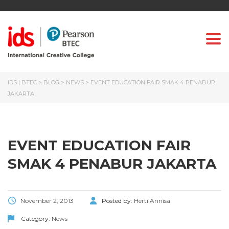
Togg
IDS | BTEC
>
BLOG
>
NEWS
>
EVENT EDUCATION FAIR SMAK 4 PENABUR
JAKARTA
EVENT EDUCATION FAIR
SMAK 4 PENABUR JAKARTA
November 2, 2013
Posted by:
Herti Annisa
Category:
News