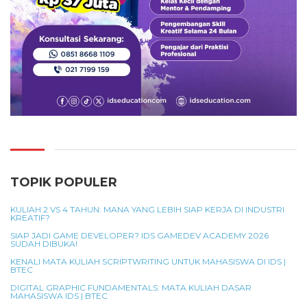
TOPIK POPULER
KULIAH 2 VS 4 TAHUN: MANA YANG LEBIH SIAP KERJA DI INDUSTRI
KREATIF?
SIAP JADI GAME DEVELOPER? IDS GAMEDEV ACADEMY 2026
SUDAH DIBUKA!
KENALI MATA KULIAH SCRIPTWRITING UNTUK MAHASISWA DI IDS |
BTEC
DIGITAL GRAPHIC FUNDAMENTALS: MATA KULIAH DASAR
MAHASISWA IDS | BTEC