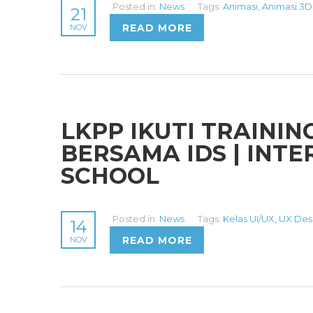
Posted in:
News
Tags:
Animasi
,
Animasi 3D
21
READ MORE
NOV
LKPP IKUTI TRAININ
BERSAMA IDS | INT
SCHOOL
Posted in:
News
Tags:
Kelas UI/UX
,
UX Des
14
READ MORE
NOV