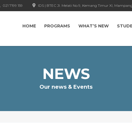
021 7199 159
IDS | BTEC Jl. Melati No.9, Kemang Timur XI, Mampang
HOME
PROGRAMS
WHAT’S NEW
STUD
NEWS
Our news & Events