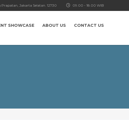
 Prapatan, Jakarta Selatan. 12730
09.00 - 18.00 WIB
ENT SHOWCASE
ABOUT US
CONTACT US