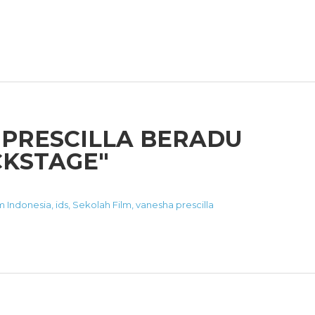
 PRESCILLA BERADU
CKSTAGE"
m Indonesia
,
ids
,
Sekolah Film
,
vanesha prescilla