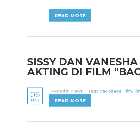
READ MORE
SISSY DAN VANESHA
AKTING DI FILM "BA
Posted in:
News
Tags:
backstage
,
Film
,
Fil
06
READ MORE
MAR