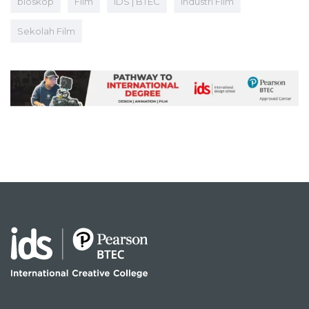
bioskop
Film
IDS | BTEC
Industri Film
Sekolah Film