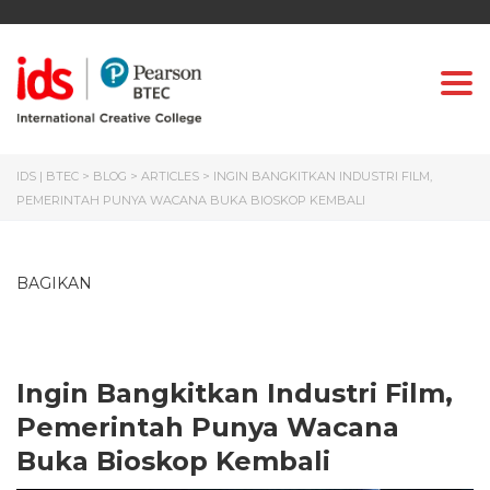
Togg
IDS | BTEC
>
BLOG
>
ARTICLES
>
INGIN BANGKITKAN INDUSTRI FILM,
PEMERINTAH PUNYA WACANA BUKA BIOSKOP KEMBALI
BAGIKAN
Ingin Bangkitkan Industri Film,
Pemerintah Punya Wacana
Buka Bioskop Kembali