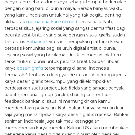
hanya tahu sebatas fungsinya sebagai tempat berkenalan
dengan orang baru di dunia maya. Berapa banyak waktu
yang kamu habiskan untuk hal yang tak begitu penting
akibat tak
memanfaatkan socmed
sec
ara baik. Nah,
terdapat situs jejaring sosial yang sangat bermanfaat bagi
pecinta seni. Untuk yang suka dengan visual grafis, sudah
tahu situs
Behance
? Situs ini merupakan platform kreatif
berbasis komunitas bagi seluruh digital artist di dunia.
Jejaring sosial yang beralamat di UK ini menjadi platform
terkemuka di dunia untuk pecinta kreatif. Sudah ribuan
karya
desain grafis
terpampang di sana. Indonesia
termasuk? Tentunya dong ya. Di situs inilah berbagai jenis
karya desain grafis terkumpul yang dikelompokkan
berdasarkan suatu project, job fields yang sangat banyak,
dapat membuat group (circle), sharing content dan
feedback bahkan di situs ini memungkinkan kamu
mendapatkan pekerjaan. Nah, bukan hanya seniman luar
saja yang menampilkan karya desain grafis mereka. Bahkan
seniman Indonesia juga tak mau ketinggalan
memamerkan karya mereka. Kali ini IDS akan memberikan
beberapa karya desain grafis yang dibuat oleh desainer