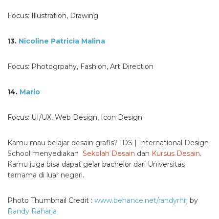
Focus: Illustration, Drawing
13.
Nicoline Patricia Malina
Focus: Photogrpahy, Fashion, Art Direction
14.
Mario
Focus: UI/UX, Web Design, Icon Design
Kamu mau belajar desain grafis? IDS | International Design
School menyediakan
Sekolah Desain
dan
Kursus Desain
.
Kamu juga bisa dapat gelar
bachelor
dari Universitas
ternama di luar negeri.
Photo Thumbnail Credit :
www.behance.net/randyrhrj
by
Randy Raharja