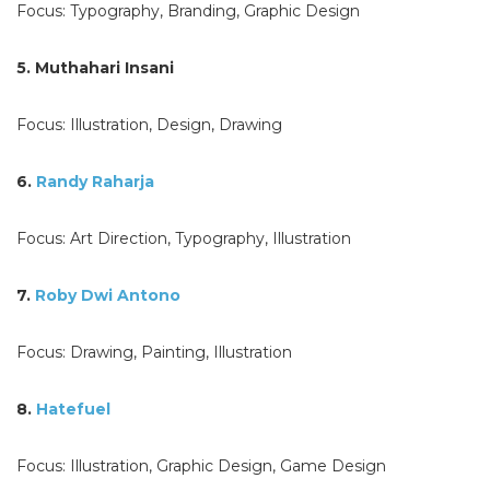
Focus: Typography, Branding, Graphic Design
5. Muthahari Insani
Focus: Illustration, Design, Drawing
6.
Randy Raharja
Focus: Art Direction, Typography, Illustration
7.
Roby Dwi Antono
Focus: Drawing, Painting, Illustration
8.
Hatefuel
Focus: Illustration, Graphic Design, Game Design