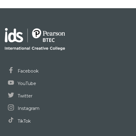
Facebook
YouTube
Twitter
Instagram
TikTok