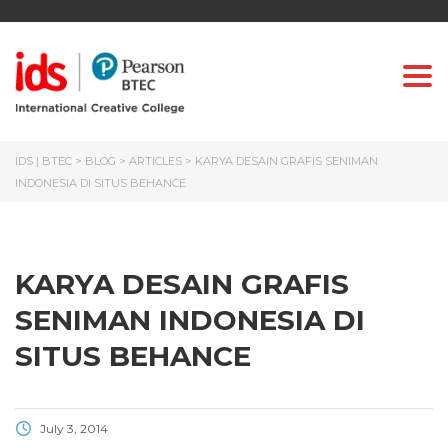
Togg
IDS | BTEC
>
BLOG
>
ARTICLES
>
KARYA DESAIN GRAFIS SENIMAN
INDONESIA DI SITUS BEHANCE
KARYA DESAIN GRAFIS
SENIMAN INDONESIA DI
SITUS BEHANCE
July 3, 2014