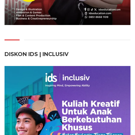
DISKON IDS | INCLUSI
V