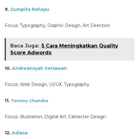
9.
Gumpita Rahayu
Focus: Typography, Graphic Design, Art Direction
Baca Juga:
5 Cara Meningkatkan Quality
Score Adwords
10.
Andreansyah Setiawan
Focus: Web Design, UI/UX, Typography
11.
Tommy Chandra
Focus: Illustration, Digital Art, Cahracter Design
12.
Adiasa