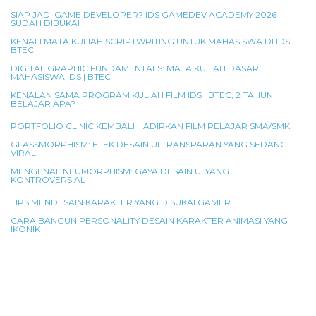
SIAP JADI GAME DEVELOPER? IDS GAMEDEV ACADEMY 2026
SUDAH DIBUKA!
KENALI MATA KULIAH SCRIPTWRITING UNTUK MAHASISWA DI IDS |
BTEC
DIGITAL GRAPHIC FUNDAMENTALS: MATA KULIAH DASAR
MAHASISWA IDS | BTEC
KENALAN SAMA PROGRAM KULIAH FILM IDS | BTEC, 2 TAHUN
BELAJAR APA?
PORTFOLIO CLINIC KEMBALI HADIRKAN FILM PELAJAR SMA/SMK
GLASSMORPHISM: EFEK DESAIN UI TRANSPARAN YANG SEDANG
VIRAL
MENGENAL NEUMORPHISM: GAYA DESAIN UI YANG
KONTROVERSIAL
TIPS MENDESAIN KARAKTER YANG DISUKAI GAMER
CARA BANGUN PERSONALITY DESAIN KARAKTER ANIMASI YANG
IKONIK