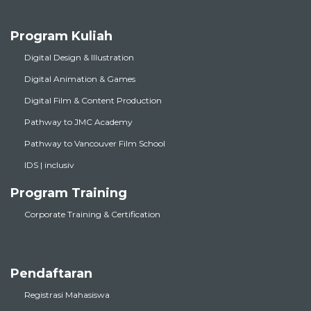
Program Kuliah
Digital Design & Illustration
Digital Animation & Games
Digital Film & Content Production
Pathway to JMC Academy
Pathway to Vancouver Film School
IDS | inclusiv
Program Training
Corporate Training & Certification
Pendaftaran
Registrasi Mahasiswa