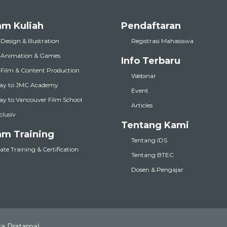
am Kuliah
Pendaftaran
 Design & Illustration
Registrasi Mahasiswa
l Animation & Games
Info Terbaru
l Film & Content Production
Webinar
ay to JMC Academy
Event
y to Vancouver Film School
Articles
nclusiv
Tentang Kami
am Training
Tentang IDS
te Training & Certification
Tentang BTEC
Dosen & Pengajar
ta Pratama)