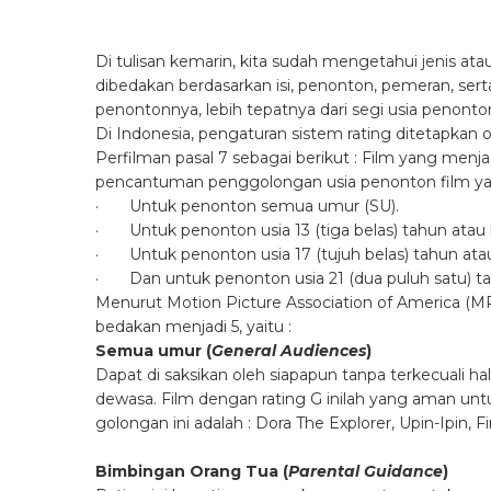
Di tulisan kemarin, kita sudah mengetahui jenis ata
dibedakan berdasarkan isi, penonton, pemeran, serta 
penontonnya, lebih tepatnya dari segi usia penonto
Di Indonesia, pengaturan sistem rating ditetapka
Perfilman pasal 7 sebagai berikut : Film yang menja
pencantuman penggolongan usia penonton film yang
· Untuk penonton semua umur (SU).
· Untuk penonton usia 13 (tiga belas) tahun atau l
· Untuk penonton usia 17 (tujuh belas) tahun ata
· Dan untuk penonton usia 21 (dua puluh satu) tah
Menurut Motion Picture Association of America (MP
bedakan menjadi 5, yaitu :
Semua umur (
General Audiences
)
Dapat di saksikan oleh siapapun tanpa terkecuali ha
dewasa. Film dengan rating G inilah yang aman unt
golongan ini adalah : Dora The Explorer, Upin-Ipin, F
Bimbingan Orang Tua (
Parental Guidance
)