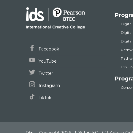
Progr
Digital
Digita
Digita
Facebook
Pathw
Pathwa
YouTube
IDS | i
Twitter
Progr
Instagram
Corpora
TikTok
Copyright 2026 - IDS | BTEC - (PT Adhara Cip