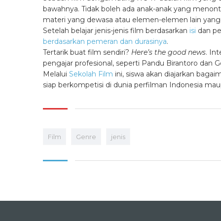
bawahnya. Tidak boleh ada anak-anak yang menon
materi yang dewasa atau elemen-elemen lain yang dap
Setelah belajar jenis-jenis film berdasarkan
isi
dan pen
berdasarkan pemeran dan durasinya
.
Tertarik buat film sendiri?
Here’s the good news
. In
pengajar profesional, seperti Pandu Birantoro dan
Melalui
Sekolah Film
ini, siswa akan diajarkan bag
siap berkompetisi di dunia perfilman Indonesia mau
Film
Genre
jenis