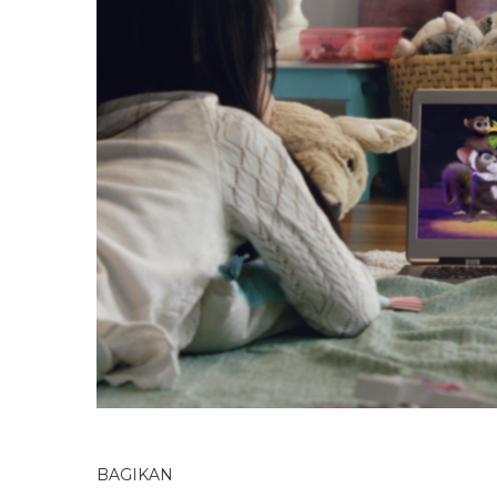
BAGIKAN