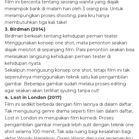
Film ini bercerita tentang seorang wanita yang diajak
merampok bank di malam hari oleh 3 orang pria. Untuk
merampungkan proses shooting, para kru hanya
membutuhkan tiga kali take!
3. Birdman (2014)
Birdman berkisah tentang kehidupan pemain teater.
Menggunakan konsep one shot, mata penonton seakan
diajak melotot di sepanjang film. Para penonton seakan bisa
merasakan langsung kehidupan pemain teater di
kehidupan nyata.
Sekalipun mengusung konsep one shot, tetapi film ini tak
sepenuhnya menggunakan teknik satu kali pengambilan
gambar. Beberapa gambar sudah melalui proses editing
agar seakan-akan terlihat syuting tanpa cut!
4. Lost in London (2017)
Film ini sedikit berbeda dengan film lainnya di dalam daftar.
Tak mengusung genre drama seperti film lain dalam daftar,
Lost in London ini merupakan film komedi. Proses
pengambilan gambar menjadi lebih sulit dengan teknik one
shot selama 100 menit. Tak ada ruang bagi kesalahan bagi
aktor Woody Harrelson, Owen Wison dan juga segenap kru