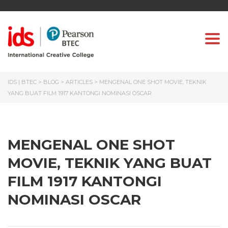
Togg
IDS | BTEC
>
BLOG
>
ARTICLES
>
MENGENAL ONE SHOT MOVIE, TEKNIK
YANG BUAT FILM 1917 KANTONGI NOMINASI OSCAR
MENGENAL ONE SHOT
MOVIE, TEKNIK YANG BUAT
FILM 1917 KANTONGI
NOMINASI OSCAR