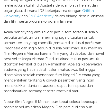
Pathway Program, solusi yang ditawarkan oleh IDS untuk
melanjutkan kuliah di Australia dengan biaya hemat dan
terjangkau, di mana IDS bekerjasama dengan
Griffith
University
dan
JMC Academy
dalam bidang desain, animasi
dan film; serta program-program lainnya.
Acara nobar yang dimulai dari jam 3 sore tersebut selain
terbuka untuk umum, memang juga ditujukan untuk
teman-teman yang memiliki
passion
di industri perfilman
Indonesia dan ingin terjun di dunia perfilman. IDS memilih
film Negeri 5 Menara karena film yang diadaptasi dari novel
best seller karya Ahmad Fuadi ini dirasa cukup pas untuk
ditonton kembali di bulan Ramadhan. Apalagi kebanyakan
audiens yang hadir adalah calon mahasiswa. Sehingga
diharapkan setelah menonton film Negeri 5 Menara yang
menceritakan tentang 6 cowok pesantren yang ingin
menaklukkan dunia ini, audiens dapat terinspirasi dan
mendapatkan semangat serta motivasi baru.
Nobar film Negeri 5 Menara pun tepat selesai beberapa
menit sebelum adzan Magrib. Dan para audiens pun