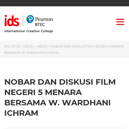
Togg
IDS | BTEC
>
BLOG
>
NEWS
>
NOBAR DAN DISKUSI FILM NEGERI 5 MENARA
BERSAMA W. WARDHANI ICHRAM
NOBAR DAN DISKUSI FILM
NEGERI 5 MENARA
BERSAMA W. WARDHANI
ICHRAM