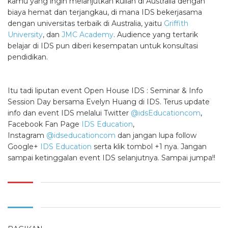
kamu yang ingin melanjutkan kuliah di Australia dengan
biaya hemat dan terjangkau, di mana IDS bekerjasama
dengan universitas terbaik di Australia, yaitu
Griffith
University
, dan
JMC Academy
. Audience yang tertarik
belajar di IDS pun diberi kesempatan untuk konsultasi
pendidikan.
Itu tadi liputan event Open House IDS : Seminar & Info
Session Day bersama Evelyn Huang di IDS. Terus update
info dan event IDS melalui Twitter
@idsEducationcom
,
Facebook Fan Page
IDS Education
,
Instagram
@idseducationcom
dan jangan lupa follow
Google+
IDS Education
serta klik tombol +1 nya. Jangan
sampai ketinggalan event IDS selanjutnya. Sampai jumpa!!