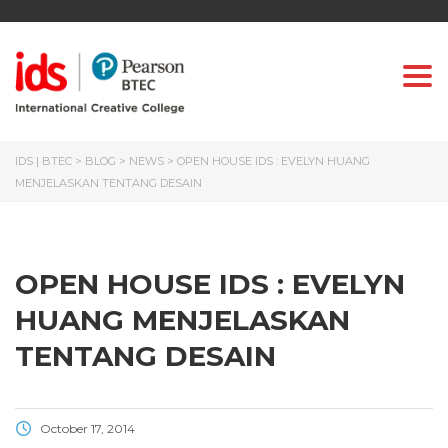
Togg
IDS | BTEC
>
BLOG
>
NEWS
>
OPEN HOUSE IDS : EVELYN HUANG
MENJELASKAN TENTANG DESAIN
OPEN HOUSE IDS : EVELYN
HUANG MENJELASKAN
TENTANG DESAIN
October 17, 2014