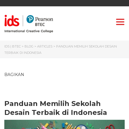
Togg
IDS | BTEC
>
BLOG
>
ARTICLES
>
PANDUAN MEMILIH SEKOLAH DESAIN
TERBAIK DI INDONESIA
BAGIKAN
Panduan Memilih Sekolah
Desain Terbaik di Indonesia