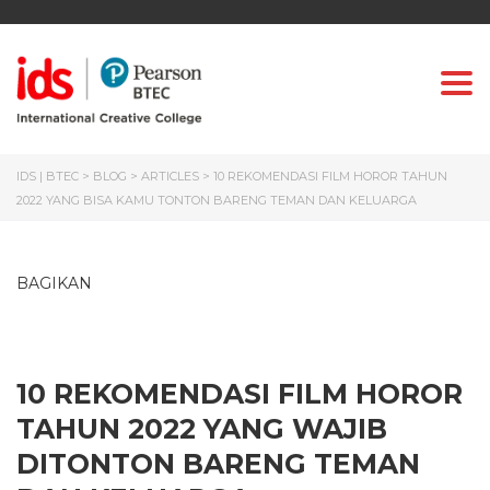
Togg
IDS | BTEC
>
BLOG
>
ARTICLES
>
10 REKOMENDASI FILM HOROR TAHUN
2022 YANG BISA KAMU TONTON BARENG TEMAN DAN KELUARGA
BAGIKAN
10 REKOMENDASI FILM HOROR
TAHUN 2022 YANG WAJIB
DITONTON BARENG TEMAN